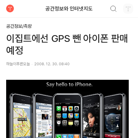
검색하기
공간정보와 인터넷지도
티스토리
공간정보/측량
이집트에선 GPS 뺀 아이폰 판매
예정
하늘이푸른오늘
2008. 12. 30. 08:40