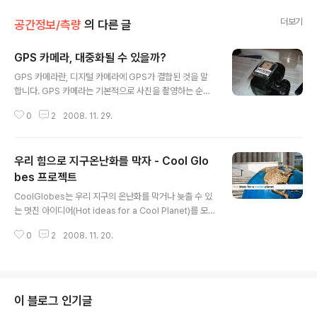
더보기
공간정보/측량
의 다른 글
GPS 카메라, 대중화될 수 있을까?
글 내용
GPS 카메라란, 디지털 카메라에 GPS가 결합된 것을 말
합니다. GPS 카메라는 기본적으로 사진을 촬영하는 순간,
GPS 위성을 이용해 좌표를 계산하고, 이 좌표를 디지털카
0
2
2008. 11. 29.
메라의 영상에 Exif 정보로 담는 카메라입니다. 이렇게 사
진에 위치정보가 기록되면, 구글 파노라미오(Panorami
o)와 같이 사진을 지도와 결합해서 보여주는 사이트에 별
우리 힘으로 지구온난화를 막자 - Cool Glo
도의 작업없이 올릴 수 있기 때문에 매우 편리합니다. 피카
사나 플리커 등에서도 지원을 해줍니다. 현재 대중화된 편
bes 프로젝트
글 내용
은 아니지만, 의외로 상용제품도 꽤 있습니다. 제가 예전에
CoolGlobes는 우리 지구의 온난화를 막거나 늦출 수 있
올린 정말 쉬운 위치태그라는 글에도 하나 소개해 드렸고,
는 멋진 아이디어(Hot ideas for a Cool Planet)를 모
GE에서 GPS카메라를 판매한다는 소식도 올렸었습니다.
집하고 실천하는 비영리기관입니다. 작년(2007년) 여름
이렇게 아예 카메라에 GPS가 내장되어 있는 경우도 있지
0
2
2008. 11. 20.
시카고에서 시작되었으며, 지구 온난화(Global Warmin
만, 아래 그림처럼 카메라의..
g)에 대한 경각심을 불러일으키고, 가능한 해법을 찾기위
한 목적으로 지름 1.5미터짜리 지구본을 전시하고 있습니
다. 올해는 워싱턴 DC(5월), 샌프란시스코(8월), 샌디에고
(10월)에 전시되고, 내년에는 런던에 전시될 예정이라고
이 블로그 인기글
합니다. 아래는 CoolGlobes 홈페이지에 있는 전시된 지