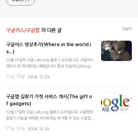
더보기
구글어스/구글맵
의 다른 글
구글어스 영상추가(Where in the world i
s...)
글 내용
12월 15일자 구글 LatLong 블로그 소식입니다. 구글어스
영상이 추가되었다는 내용입니다. 항상 구글어스(Google
Earth)에 영상이 추가될 때마다, 멋진 곳을 대상으로 어느
0
0
2008. 12. 23.
곳이 갱신 혹은 추가되었는지에 대해 퀴즈가 나오는데, 이
번에도 퀴즈가 나왔네요. 머... 퀴즈는 지금까지 한번도 번
역하지 않았는데, 어차피 이번엔 벌써 답까지 나와있는 상
구글맵 길찾기 가젯 서비스 개시(The gift o
황이니 패쓰합니다. 그래도... 그냥 가기는 심심하니까, 아
래 원문에 있는 strato 화산 사진하나 달아보았습니다. 지
f gadgets)
글 내용
금까지 영상추가현황은 맨 아래에 있는 리스트를 확인하세
12월 11일자 구글 LatLong 블로그 소식입니다. 구글맵의
요~ 민, 푸른하늘 ==== http://google-latlong.blogs
길찾기 기능을 어떠한 사이트에도 추가할 수 있는 구글맵
pot.com/2008/12/where-in-world-is.html Mond
길찾기 가젯이 나왔다는 내용입니다. 구글맵(Google Ma
ay, December 15,..
0
0
2008. 12. 22.
ps)에 들어 있는 길찾기는 자세히 들여다 볼 수록 재미있
는 기능이 많습니다. 출발지와 목적지를 넣어주면 경로가