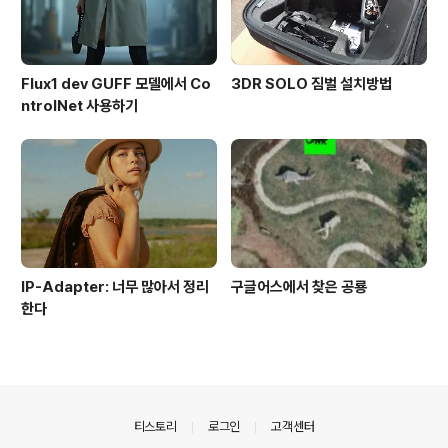
Flux1 dev GUFF 모델에서 Co
3DR SOLO 짐벌 설치방법
ntrolNet 사용하기
IP-Adapter: 너무 많아서 정리
구글어스에서 찾은 공룡
한다
의안내
티스토리
로그인
고객센터