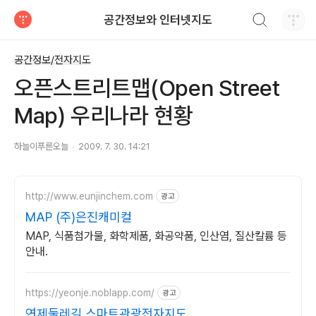
검색하기
공간정보와 인터넷지도
티스토리
공간정보/전자지도
오픈스트리트맵(Open Street
Map) 우리나라 현황
하늘이푸른오늘
2009. 7. 30. 14:21
http://www.eunjinchem.com
광고
MAP (주)은진캐미컬
MAP, 식품첨가물, 화학제품, 화공약품, 인산염, 질산칼륨 등
안내.
https://yeonje.noblapp.com/
광고
연제둘레길 스마트관광전자지도