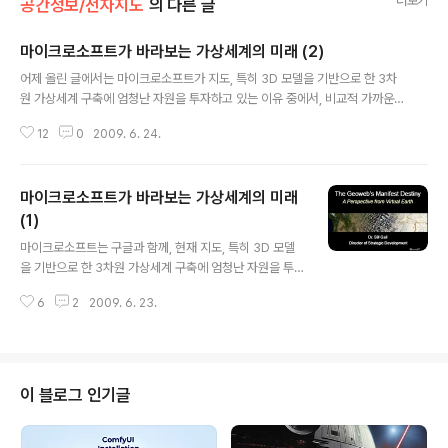
더보기
공간정보/전자지도
의 다른 글
마이크로소프트가 바라보는 가상세계의 미래 (2)
글 내용
어제 올린 글에서는 마이크로소프트가 지도, 특히 3D 모델을 기반으로 한 3차
원 가상세계 구축에 엄청난 자원을 투자하고 있는 이유 중에서, 비교적 가까운
미래에 어떠한 변화가 일어날 것인지, 어떤 문제점이 있고 어떻게 대응하고 있
12
0
2009. 6. 24.
는지에 대해 다뤘습니다. 오늘은 그 후속편으로서, 약간은 먼 미래에 가상지구
(Virtual Globe)와 가상세계(Virtual World)가 어떻게 발전할 것이며, 어떻게
통합될 것인지 어떤 문제점이 있는지 등에 대해 설명하는 내용입니다. 아래 PD
마이크로소프트가 바라보는 가상세계의 미래
F는 마이크로소프트 버추얼어스(Virtual Earth)팀의 빌게일(Bill Gale)씨가 2
008 Geoweb에서 발표한 자료입니다. 이 글은 이 PDF를 근거로 제 생각을
(1)
글 내용
일부 담아 쓴 글입니다. ==== 다음 슬라이드는 건물 외..
마이크로소프트는 구글과 함께, 현재 지도, 특히 3D 모델
을 기반으로 한 3차원 가상세계 구축에 엄청난 자원을 투
자하고 있습니다. 그 이유는 무엇일까요? 한마디로 지도가
6
2
2009. 6. 23.
무한한 가능성을 지녔기 때문입니다. 아래 PDF는 마이크
로소프트 버추얼어스(Virtual Earth)팀에서 전략개발 담
당이사(Director, Strategic Development)로 재직중
인 빌게일(Bill Gale)씨가 작년 Vancouver에서 열린 20
08 Geoweb에서 발표한 자료입니다. (그러고 보니 제가
이 블로그 인기글
Geoweb에 다녀온지도 벌써 10개월이나 지났네요. 빨리
정리해야지... 하고 생각했던 게 벌써 시간이 이렇게나 흘러
버렸습니다.) 아래는 유튜브 비디오입니다. 그런데 아쉽게