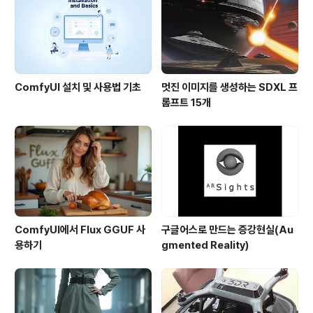
도 총 44분짜리 발표중에 9분 40초정도 뿐이..
ComfyUI 설치 및 사용법 기초
멋진 이미지를 생성하는 SDXL 프
롬프트 15개
ComfyUI에서 Flux GGUF 사
구글어스로 만드는 증강현실(Au
용하기
gmented Reality)