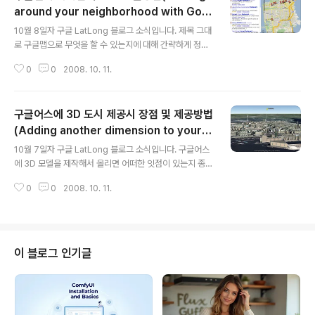
around your neighborhood with Goo
글 내용
gle Maps)
10월 8일자 구글 LatLong 블로그 소식입니다. 제목 그대
로 구글맵으로 무엇을 할 수 있는지에 대해 간략하게 정리
한 글입니다. 제가 예전에 올린 지도는 왜 필요한가? 라는
0
0
2008. 10. 11.
글에서는 크게 다음과 같이 4가지 목적 때문에 지도를 사
용한다고 언급했습니다. 1. 업소/시설물의 명칭이나 주소,
전화번호만 알고 위치는 잘 모를 때 2. 잘 모르는 지역을 방
구글어스에 3D 도시 제공시 장점 및 제공방법
문하거나 여행갈 때 그 주변의 시설, 업소 등을 알아보고 싶
을 때 3. 내가 있는 지역에서 그 곳까지 어떻게 찾아가는 방
(Adding another dimension to your ci
글 내용
법을 알고 싶을 때 4. 자신만의 지도를 제작하여 이를 공유
ty)
10월 7일자 구글 LatLong 블로그 소식입니다. 구글어스
하고자 할 때 이중에서 가장 중요한 기능이 2번째 종류의
에 3D 모델을 제작해서 올리면 어떠한 잇점이 있는지 종합
검색이고, 이를 일반적으로 "지역검색(Local Search)"
적으로 정리하고, 또, 3D 모델을 제작하여 제공하는 방법
또는 지역정보라고 합니다. 이 글에서도 가장 중요한 기능
0
0
2008. 10. 11.
을 정리한 글입니다. 구글어스에 올려져 있는 3D 모델은,
으로..
며칠전 구글어스에 새로운 3차원 도시 등장이라는 글에서
밝힌 것처럼, SanBorn과 같은 전문 회사가 제작한 모델을
구글에서 라이선스 받아 올리는 경우도 있지만, 대부분의
경우 개인 혹은 지방자치단체 등에서 자발적으로 제작하여
이 블로그 인기글
구글에 제공한 것들입니다. 아래는 독일 함부르크(Hambu
rg) 시의 3D 모델입니다. 엄청나게 멋진 모델이 가득차 있
는 것을 보실 수 있습니다. 직접보시려면 바로 아래에 있는
KML 파일을 실행시키시면 됩니다. 3D 도시가 완벽하게