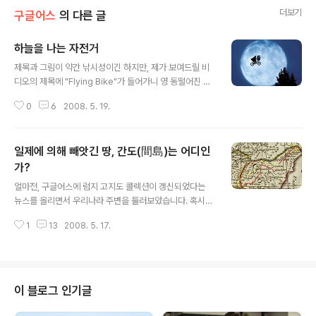
더보기
구글어스
의 다른 글
하늘을 나는 자전거
글 내용
제목과 그림이 약간 낚시성이긴 하지만, 제가 보여드릴 비
디오의 제목에 "Flying Bike"가 들어가니 영 동떨어진 제
목은 아닙니다. 사실은 "구글어스를 이용한 헬스장비"라고
0
6
2008. 5. 19.
제목을 붙일까 생각도 했습니다. 그 이유는 일단 아래에 있
는 비디오를 보시면 됩니다. 간단히 말해서 자전거에 Sun
SPOT이라는 무선 3D 센서를 붙여서 구글어스를 콘트롤
일제에 의해 빼앗긴 땅, 간도(間島)는 어디인
하는 것입니다. 페달을 밟으면 가속을 하고, 핸들로 방향을
조정하구요. 비디오를 보셨으면, 제가 왜 구글어스를 이용
가?
글 내용
한 헬스장비라고 제목을 붙이고 싶었는지 느끼셨을 겁니
얼마전, 구글어스에 럼지 고지도 콜렉션이 갱신되었다는
다. 저는 개인적으로 정말 운동을 싫어해서, 헬스클럽에 등
뉴스를 올리면서 우리나라 주변을 둘러보았습니다. 혹시나
록해두고 3개월 이상 다녀본 적이 없습니다. 특히 헬스클
해서 동해를 어떻게 표기하고 있는지를 확인해 보았더니,
럽에 가면 왜 그렇게 지겨운지... 그중에서 제일 지겨웠던게
1
13
2008. 5. 17.
동해가 표기된 4개의 지도 중에서 유감스럽게도 단 1개만
달리기/자전거 등 유산소 ..
한국만(Gulf of Corea)라고 표기되어 있다는 사실도 말
씀드렸습니다. 그런데, 이 지도들을 보다가... 우연히 간도
지방을 쳐다보게 되었습니다. 그런데, 정말 저의 상식과는
전혀 다른 경계를 보게 되었습니다. 아래가 그 지도들 입니
이 블로그 인기글
다. 아래지도는 Asia_1787이라고 표기된 지도입니다. 노
란 선은 현재의 국경이고, 빨간선으로 표시한 것은 지도상