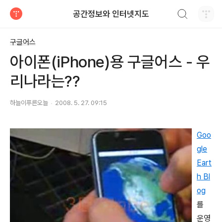
검색하기
공간정보와 인터넷지도
티스토리
구글어스
아이폰(iPhone)용 구글어스 - 우
리나라는??
하늘이푸른오늘
2008. 5. 27. 09:15
Goo
gle
Eart
h Bl
og
를
운영