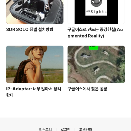
3DR SOLO 짐벌 설치방법
구글어스로 만드는 증강현실(Au
gmented Reality)
IP-Adapter: 너무 많아서 정리
구글어스에서 찾은 공룡
한다
의안내
티스토리
로그인
고객센터