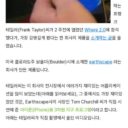
하는
프랭
크
테일러(Frank Taylor)씨가 2 주전에 열렸던
Where 2.0
에 참석
했다가, 가장 감명깊게 봤다는 한 회사의 제품을
소개하는 글
을 올
렸습니다.
미국 콜로라도주 보울더(Boulder)시에 소재한
earthscape
라는
회사가 만든 제품입니다.
테일러씨는 이 회사의 전시장에서 여러가지 재미있는 어플리케이
션을 많이 보았는데(아래를 읽어보세요), 그 중에서도 가장 재미있
었던 것은, Earthscape사의 사장인 Tom Churchill 씨가 직접 시
연해 준
아이폰(iPhone)용 3차원 지구 프로그램
이라고 합니다.
아래는 테일러씨가 직접 촬영해서 올린 비디오입니다.