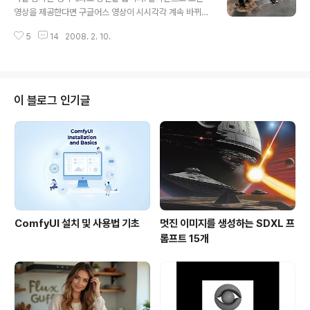
con 43°36'34.86"N ..
영상을 제공한다면 구글어스 영상이 시시각각 계속 바뀌어
야 할테니까요. 하지만, 가끔씩 우리집 부근은 몇년 전 사진
5
14
2008. 2. 10.
인데 왜 갱신되지 않느냐고 묻는 분이 계십니다. 그 이유는
아래를 쭉 읽어보시면 답을 얻을 수 있을 것입니다. 그냥 간
단히 말씀 드리면, 그건 구글이 마음대로 정하는 것이라고
할 수 있겠네요. 혹은 정말 있을 것 같지는 않지만, 나의 움
직임이 추적당하는 것이 아니냐... 라고 말씀을 하는 분들도
이 블로그 인기글
계십니다. 물론 쓸 데 없는 걱정에 불과합니다. 그 이유도
아래를 쭉 읽어 내려가보시면 아실 수 있을 것입니다. 심지
어 "Happy Anniversary"라는 제목의 아래 비디오가 실
재로 일어날 가능성이 있다고 생각하시는 분도 계신 것 같
습니다. ..
ComfyUI 설치 및 사용법 기초
멋진 이미지를 생성하는 SDXL 프
롬프트 15개