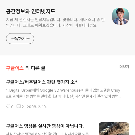
공간정보와 인터넷지도
지금 제 관심사는 인공지능입니다. 맞습니다. 개나 소나 중 한
명입니다. 그래도 배워보겠습니다. 세상이 바뀔테니까요.
구독하기
더보기
구글어스
의 다른 글
구글어스/버추얼어스 관련 몇가지 소식
글 내용
1. Digital Urban에서 Google 3D Warehouse에 들어 있는 모델을 Crisy
s로 읽어들이는 방법을 알아냈다고 합니다. 단, 저작권 문제가 걸려 있어 방법은
공개하지 않았지만, 아래 비디오에서 그 가능성을 엿볼 수 있습니다. 첫부분에
0
2
2008. 2. 10.
나오는 죽순처럼 생긴 건물도 아주 유명한 건물인데 이름을 잘 모르겠구요, 중
간쯤 지나가면 템즈강을 가로지르는 타워브릿지를 보실 수 있습니다. 2. Excel
파일로부터 KML을 생성하는 툴이 나왔습니다. 아래와 같은 형태로 Excel 파
구글어스 영상은 실시간 영상이 아닙니다.
일을 작성하면 KML로 변환해 주는 툴입니다. 자세한 설명은 여기를 참고하세
글 내용
요 (via Google Earth Blog) Latitude Longitude Name Description I
사실 잠시만 생각해봐도 당연할 겁니다. 실시간으로 모든