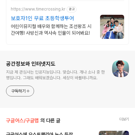
https://www.timecrossing.kr
광고
보호자1인 무료 초등학생투어
어린이뮤지컬 배우와 함께하는 조선왕조 시
간여행! 사방신과 역사속 인물이 되어봐요!
로그 정보
공간정보와 인터넷지도
지금 제 관심사는 인공지능입니다. 맞습니다. 개나 소나 중 한
명입니다. 그래도 배워보겠습니다. 세상이 바뀔테니까요.
구독하기
더보기
구글어스/구글맵
의 다른 글
구글어스에 오스트랠리아 뉴스 등장