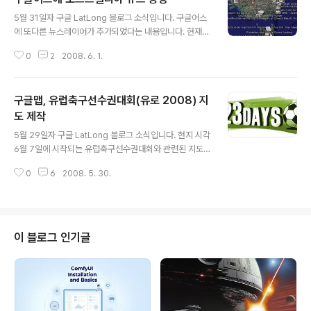
글 내용
5월 31일자 구글 LatLong 블로그 소식입니다. 구글어스
에 또다른 뉴스레이어가 추가되었다는 내용입니다. 현재
구글어스에는 뉴욕 타임즈 레이어와 구글 뉴스 레이어 등
0
2
2008. 6. 1.
2가지 뉴스레이어가 존재합니다. 직접 보시려면 단계별 항
목(Layers) -> 기본 데이터베이스(Primary Databas
e) -> 갤러리(Gallery) 폴더 속을 확인해 보시면 됩니다.
구글맵, 유럽축구선수권대회(유로 2008) 지
(다만, 한글 버전에서는 이들 레이어가 보이지 않습니다.)
이번에 추가된 오스트랠리아 방송국 뉴스는 위에서 설명한
도 제작
글 내용
2개의 레이어와는 달리, ABC 어스 사이트에 KML로 올라
5월 29일자 구글 LatLong 블로그 소식입니다. 현지 시각
와 있습니다. 그러므로 관심있는 분들은 별도로 다운로드
6월 7일에 시작되는 유럽축구선수권대회와 관련된 지도
받은 후, 저장해 두어야 합니다. 아래는 이 KML을 실행시
등이 만들어 졌다는 소식입니다. 먼저 구글 유로 2008 팬
켜 본 모습입니다. 오스트랠리아 동남부 지역인데, 엄청나
0
6
2008. 5. 30.
지도를 클릭하고 들어가보시면, 아래 그림처럼 여러 국기
게 많은..
와 경기장 그리고 축구공 하나가 표시된 지도가 뜹니다. 국
기는 참가국을 의미하며, 대표팀 선수 명단, 경기 일정 등에
관한 정보를 보실 수 있습니다. 경기장 아이콘을 누르면 그
경기장에 관한 정보, 축구공을 누르면 조편성표 등을 볼 수
이 블로그 인기글
있습니다. 이 지도 좌측편을 보면, 팀(국기)나 경기장 정보
를 끄거나 켤 수 있도록 되어있는데, 그 옆에 "Bar/Club"
즉, 술집이나 클럽 정보를 켤 수 있는 체크박스가 있습니다.
이 박스를 누르면 아래 그림처럼 유럽 전역이 술집으로 뒤
덮..