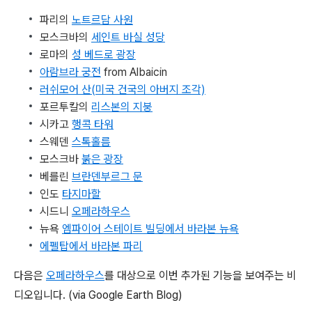
파리의
노트르담 사원
모스크바의
세인트 바실 성당
로마의
성 베드로 광장
아람브라 궁전
from Albaicin
러쉬모어 산(미국 건국의 아버지 조각)
포르투칼의
리스본의 지붕
시카고
행콕 타워
스웨덴
스톡홀름
모스크바
붉은 광장
베를린
브란덴부르그 문
인도
타지마할
시드니
오페라하우스
뉴욕
엠파이어 스테이트 빌딩에서 바라본 뉴욕
에펠탑에서 바라본 파리
다음은
오페라하우스
를 대상으로 이번 추가된 기능을 보여주는 비
디오입니다. (via Google Earth Blog)