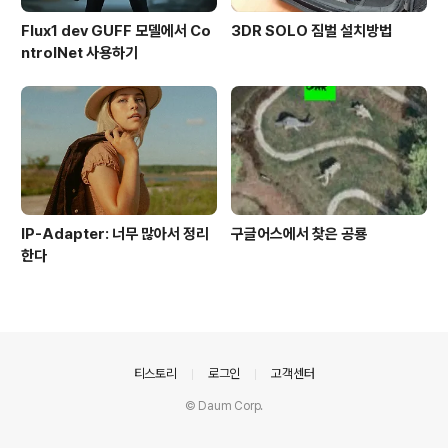
Flux1 dev GUFF 모델에서 Co
3DR SOLO 짐벌 설치방법
ntrolNet 사용하기
IP-Adapter: 너무 많아서 정리
구글어스에서 찾은 공룡
한다
의안내
티스토리
로그인
고객센터
© Daum Corp.