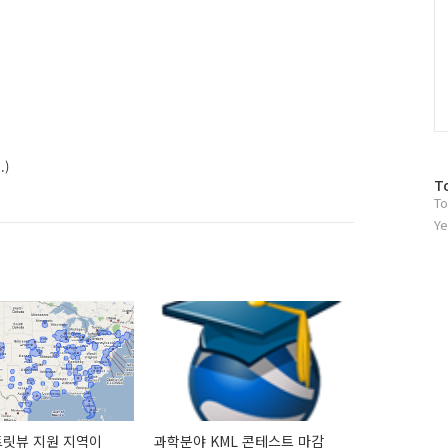
.)
방
T
To
문
자
Ye
수
트릿뷰 지원 지역이
과학분야 KML 콘테스트 마감