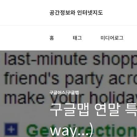
공간정보와 인터넷지도
홈
태그
미디어로그
구글어스/구글맵
구글맵 연말 특집!
way...)