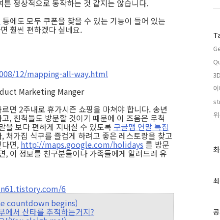
여튼 정상적으로 동작하는 것 같지는 않습니다.
기
등에도 모두 쿠폰을 찾을 수 있는 기능이 들어 있는
다면 훨씬 편하겠다 싶네요.
T
Ge
Qu
2008/12/mapping-all-way.html
3
이
oduct Marketing Manger
st
따르면 2주내로 휴가시즌 쇼핑을 마쳐야 합니다. 송년
위
고, 친척들도 방문할 것이기 때문에 이 즈음은 무척
연말을 보다 편하게 지내실 수 있도록
구글맵 연말 특집
, 처가집 식구를 즐겁게 하려고 좋은 레스토랑을 찾고
싶다면,
http://maps.google.com/holidays
를 방문
최
최
라면, 이 정보를 친구분들이나 가족들에게 알려드려 유
근
글
과
최
61.tistory.com/6
인
기
 countdown begins)
글
사령부에서 산타를 추적하는거지?
공