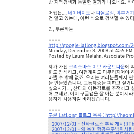
반 지역검색과 동일한 결과가 나오네요. 하
어쨌든....
네이버지도
나
다음로컬
,
야후거
건 알고 있는데, 이런 식으로 검색할 수 있
민, 푸른하늘
====
http://google-latlong.blogspot.com/
Monday, December 8, 2008 at 4:55 PM
Posted by Laura Melahn, Associate Pr
제가 가진
크리스마스 이브 카운트다운
에 
회도 참석하고, 여행계획도 마무리지어야 하
바쁠 수 밖에 없죠. 우리는 여러분들께서 
을 만들었습니다. 교통체증을 피하고 싶거나
싶으시거나, 산타의 이동경로를 추적하고 
해 보세요. 이미 구글맵을 잘 아는 분이시
용하게 사용하길 바라겠습니다.
====
구글 LatLong 블로그 목록 : http://heomin
2007/12/01 - 산타클로스 추적 개시!!(The
2007/12/01 - 왜 북미 항공우주방위