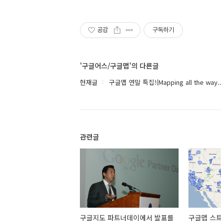
공감
구독하기
'구글어스/구글맵'의 다른글
현재글
구글맵 연말 특집!(Mapping all the way..
관련글
구글지도 파트너데이에서 발표를
구글맵 스