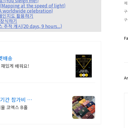
You sleigh me!)
제
ping at the speed of light)
orldwide celebration)
구
시즌 개인지도 활용하기
구
리 장식하기
적 개시(20 days, 9 hours...)
페
F
이
스
북
켓배송
트
 재밌게 배워요!
위
터
플
A
러
그
인
C
 기간 참가비 할
 서울 코엑스 B홀