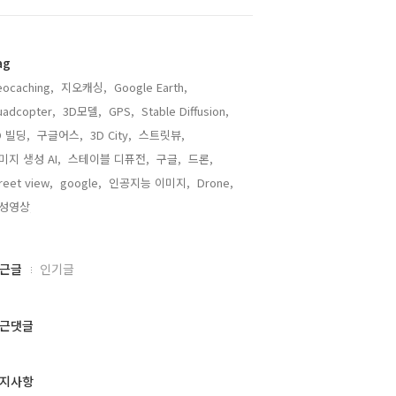
ag
ocaching,
지오캐싱,
Google Earth,
adcopter,
3D모델,
GPS,
Stable Diffusion,
D 빌딩,
구글어스,
3D City,
스트릿뷰,
미지 생성 AI,
스테이블 디퓨전,
구글,
드론,
reet view,
google,
인공지능 이미지,
Drone,
성영상,
근글
인기글
근댓글
지사항