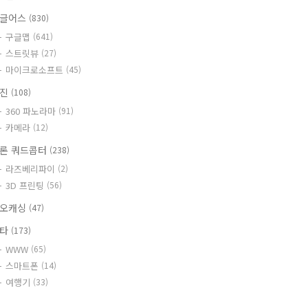
글어스
(830)
구글맵
(641)
스트릿뷰
(27)
마이크로소프트
(45)
사진
(108)
360 파노라마
(91)
카메라
(12)
론 쿼드콥터
(238)
라즈베리파이
(2)
3D 프린팅
(56)
오캐싱
(47)
기타
(173)
WWW
(65)
스마트폰
(14)
여행기
(33)