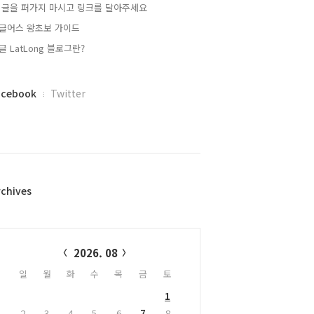
 글을 퍼가지 마시고 링크를 달아주세요
글어스 왕초보 가이드
글 LatLong 블로그란?
acebook
Twitter
rchives
alendar
2026. 08
일
월
화
수
목
금
토
1
2
3
4
5
6
7
8