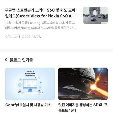
유롭게 지역전문가가 되어, 자신이 알고 있는 도로나 관심
지점 등을 등록할 수 있는 도구로서, 이렇게 등록된 지점이
구글맵 스트릿뷰가 노키아 S60 및 윈도 모바
구글맵(Google Maps)에 나타나게 되는 서비스입니다.
구글 지도제작도구는 2008년 6월말 처음 시작된 이래, 4
일에도(Street View for Nokia S60 and
글 내용
0여개의 섬나라로 확대되고, 9월말에는 아시아 17개국을
Windows Mobile)
12월 10일자 구글 LatLong 블로그 소식입니다. 제목 그
지원하는 등 계속 서비스 범위가 확대되어 왔습니다. 이번
대로 노키아(Nokia) S60과 윈도모바일을 탑재한 스마트
추가지역중에는 아시아 국가도 여러나라 들어 있습니다.
폰에서도 구글맵(Google Maps) 스트릿뷰(Street Vie
이를 비교해 보기 위해, 먼저 제가 예전에 올린 구글스프레
0
4
2008. 12. 22.
w)를 사용할 수 있게 되었다는 내용입니다. 자세한 내용은
드시트사용법에..
구글 모바일 블로그(Google Mobile Blog)를 읽어보시
면 되는데요, 모바일 구글맵(Google Maps for mobil
e)을 2.3으로 업그레이드 하면서 노키아 S60 과 윈도 모
바일(Windows Mobile)을 지원하게 되었다고 합니다.
이 블로그 인기글
참고로, 지금까지는 안드로이드(Android), 블랙베리(Bla
ckBerry), 아이폰(iPhone) 등의 스마트폰만 스트릿뷰 영
상을 사용할 수 있었습니다. 아래는 구글 모바일 블로그(G
oogle Mobile B..
ComfyUI 설치 및 사용법 기초
멋진 이미지를 생성하는 SDXL 프
롬프트 15개