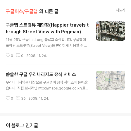
더보기
구글어스/구글맵
의 다른 글
구글맵 스트릿뷰 재단장(Happier travels t
hrough Street View with Pegman)
글 내용
11월 25일 구글 LatLong 블로그 소식입니다. 구글맵에
포함된 스트릿뷰(Street View)를 편리하게 사용할 수 있
도록 대폭 개편되었다는 내용입니다. 먼저, 화면위에 자리
0
0
2008. 11. 26.
잡고 있던 스트릿뷰 버튼이 사라지고, 좌측위에 있는 확대/
축소 콘트롤 속에 아이콘으로 자리잡게 되었습니다. 아래
그림에서 보시는 것처럼 [더보기] 왼쪽에 있던 버튼이 사라
씁쓸한 구글 우리나라지도 정식 서비스
지고, 왼쪽 콘트롤에 페그맨(Pegman)이라고 부르는 아이
글 내용
콘이 들어갔다는 것입니다. (콘트롤도 이쁘게 변했네요) 우
우리나라지역을 대상으로 구글맵이 정식 서비스에 들어갔
측에 있는 그림은 예전 구글맵의 콘트롤(오른쪽)과 이번 개
습니다. 직접 보시려면 http://maps.google.co.kr/로
편후의 콘프톨을 비교한 것입니다. 그냥 스트릿뷰의 아이
접속하시면 됩니다. 아래는 서울시청 주변을 최대한 확대
콘만 삽입된 것이 아니라, 콘트롤의 모양이 훨씬 이뻐졌다
0
36
2008. 11. 24.
해 본 모습입니다. 위성지도/도로지도/지형지도를 각각 캡
고 느끼실 겁니다. 또한, 콘트롤 모양이 구글어스와 비슷해
처하여 gif로 만들었습니다. 일단, 색감 등이 우리나라 다른
지기도 했고요. 이 아..
인터넷지도보다 깔끔해 보입니다. 물론 이건 개인적인 느
낌이니 아니라고 하셔도 어쩔 수 없지만, 길의 위계도 쉽게
구분이 되고, 특히 위성지도를 볼 때도 그리 혼란스럽지 않
이 블로그 인기글
다는 느낌입니다. 아래는 대전 부근을 축소하여 바라본 모