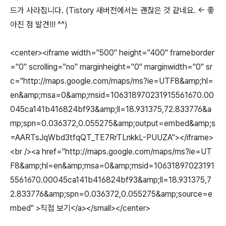
드가 사라집니다. (Tistory 새버전에서는 괜찮은 것 같네요. <- 좋
아진 점 발견!!! ^^)
<center><iframe width="500" height="400" frameborder
="0" scrolling="no" marginheight="0" marginwidth="0" sr
c="http://maps.google.com/maps/ms?ie=UTF8&amp;hl=
en&amp;msa=0&amp;msid=106318970231915561670.00
045ca141b416824bf93&amp;ll=18.931375,72.833776&a
mp;spn=0.036372,0.055275&amp;output=embed&amp;s
=AARTsJqWbd3tfqQT_TE7RrTLnkkL-PUUZA"></iframe>
<br /><a href="http://maps.google.com/maps/ms?ie=UT
F8&amp;hl=en&amp;msa=0&amp;msid=10631897023191
5561670.00045ca141b416824bf93&amp;ll=18.931375,7
2.833776&amp;spn=0.036372,0.055275&amp;source=e
mbed" >직접 보기</a></small></center>