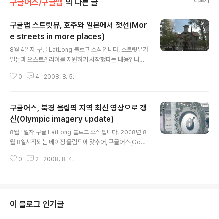
더보기
구글어스/구글맵
의 다른 글
구글맵 스트릿뷰, 호주와 일본에서 첫선(Mor
e streets in more places)
글 내용
8월 4일자 구글 LatLong 블로그 소식입니다. 스트릿뷰가
일본과 오스트랠리아를 지원하기 시작했다는 내용입니다.
또한, 미국내 30여개 도시를 추가로 지원한다는 내용도 들
0
4
2008. 8. 5.
어 있습니다. 구글맵에 포함된 정말 멋진 기능중의 하나인
스트릿뷰(Street View)는 얼마전에 뚜르드 프랑스 사이
클 경기지역을 제공한 것외에는 모두 미국만을 대상으로
구글어스, 북경 올림픽 지역 최신 영상으로 갱
했습니다. 물론 그간, 스트릿뷰 차량이 유럽을 대상으로 3
차원 정보까지 수직하고 있다는 소식은 있었고, 오스트랠
신(Olympic imagery update)
글 내용
리아에서도 찰영중이라는 소식이 간간히 흘러나오긴 했지
8월 1일자 구글 LatLong 블로그 소식입니다. 2008년 8
만, 솔직히 일본에 스트릿뷰 영상이 등장했다는 건 정말 의
월 8일시작되는 베이징 올림픽에 맞추어, 구글어스(Goog
외라고 생각됩니다. 아래는 구글맵(Google Maps)에서
le Earth) 및 구글맵(Google Maps)에서 북경지역을 최
일본을 대상으로 맞춰둔 후, 화면위에 있는 "Street Vie
0
2
2008. 8. 4.
신 영상으로 갱신하였다는 내용입니다. 이중에는 2주일 전
w"단추를 눌렀을 때의 ..
에 촬영된 영상도 있다고 합니다. 실제로 구글어스에 접속
해 보니, 북경 올림픽 메인스타디움 주변의 영상이 2008
년 7월 19일 촬영되었네요. 아래는 구글어스에서 확인해
본 것입니다. 가운데 보이는 건물이 새둥지(鳥巢, niaoch
이 블로그 인기글
ao, Bird's Nest)라고 불리고 있는 올림픽 주경기장입니