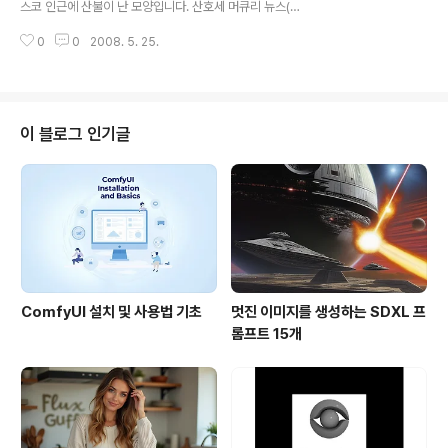
스코 인근에 산불이 난 모양입니다. 산호세 머큐리 뉴스(S
가지가 있습니다. 세가지 모두 연동되므로 아무 거나 한가
an Jose Mercury News)에서는 이 산불에 관한 여러
지만 사용하면 됩니다. 아래는 구글에서 구글의 본사인..
0
0
2008. 5. 25.
가지 정보를 담은 개인지도를 제작하였습니다. 뉴스 기사
외에도 사진이나 비디오 등이 들어 있고, 이 지도를 통해 사
용자들이 직접 사진이나 비디오를 올릴 수도 있습니다. 아
래는 산불이 난 지역만 확대해 본 모습입니다. 대략 가장 긴
쪽으로 10km 정도이니 작년 10월 남부 캘리포니아를 휩
이 블로그 인기글
쓸었던 산불에 비해서는 규모가 크지 않은 것 같습니다. 참
고로 그때 제작되었던 산불지도에 대해서는 여기를 읽어보
시기 바랍니다. 참고로 아래 원문에 있는 지도는 삽입(Em
bed)된 것이므로, 직접 클릭해 보면 여러가지 정보를 보실
수 있습니다. ..
ComfyUI 설치 및 사용법 기초
멋진 이미지를 생성하는 SDXL 프
롬프트 15개