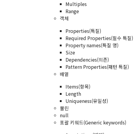
Multiples
Range
객체
Properties(특질)
Required Properties(필수 특질)
Property names(특질 명)
Size
Dependencies(의존)
Pattern Properties(패턴 특질)
배열
Items(항목)
Length
Uniqueness(유일성)
불린
null
포괄 키워드(Generic keywords)