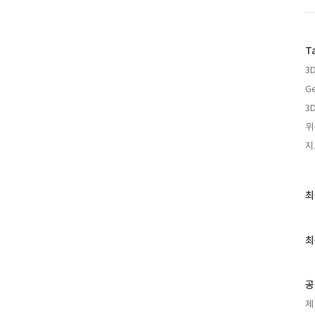
T
3
Ge
3D
위
지
최
최
근
글
과
최
인
기
글
공
제