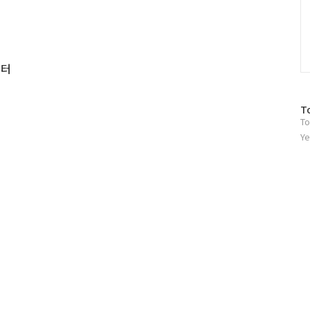
이터
방
T
To
문
자
Ye
수