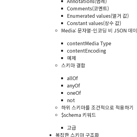
Annotations(범례)
Comments(코멘트)
Enumerated values(열거 값)
Constant values(상수 값)
Media: 문자열-인코딩 비 JSON 데
contentMedia Type
contentEncoding
예제
스키마 결합
allOf
anyOf
oneOf
not
하위 스키마를 조건적으로 적용하기
$schema 키워드
고급
복잡한 스키마 구조화