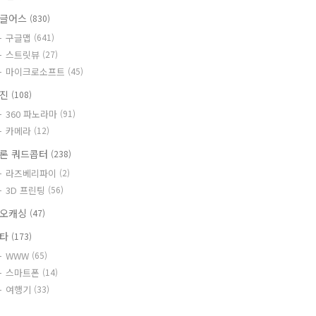
글어스
(830)
구글맵
(641)
스트릿뷰
(27)
마이크로소프트
(45)
사진
(108)
360 파노라마
(91)
카메라
(12)
론 쿼드콥터
(238)
라즈베리파이
(2)
3D 프린팅
(56)
오캐싱
(47)
기타
(173)
WWW
(65)
스마트폰
(14)
여행기
(33)