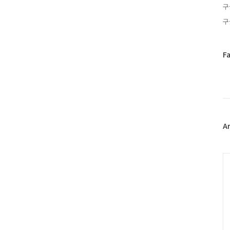
구
구
페
F
이
스
북
트
위
터
플
A
러
그
인
C