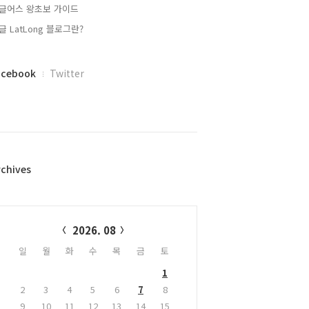
글어스 왕초보 가이드
글 LatLong 블로그란?
acebook
Twitter
rchives
alendar
2026. 08
일
월
화
수
목
금
토
1
2
3
4
5
6
7
8
9
10
11
12
13
14
15