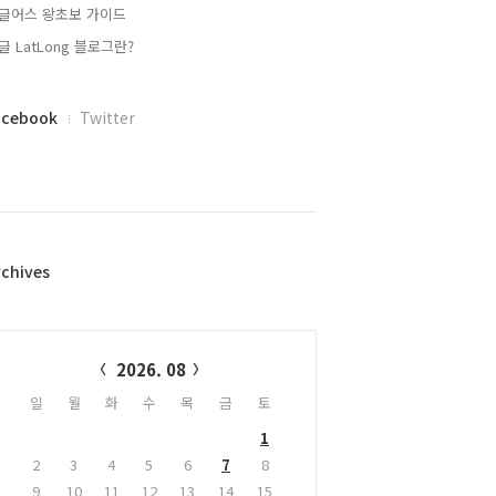
글어스 왕초보 가이드
글 LatLong 블로그란?
acebook
Twitter
rchives
alendar
2026. 08
일
월
화
수
목
금
토
1
2
3
4
5
6
7
8
9
10
11
12
13
14
15