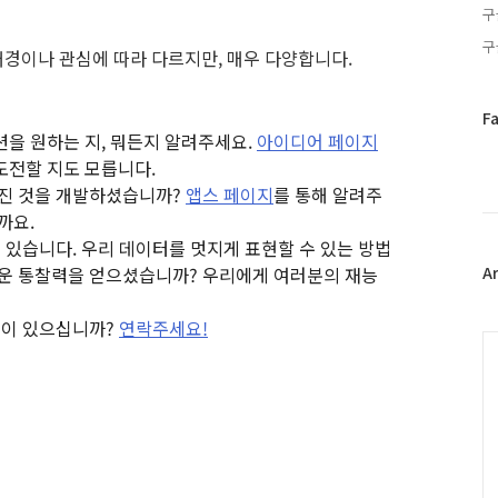
구
구
경이나 관심에 따라 다르지만, 매우 다양합니다.
페
F
션을 원하는 지, 뭐든지 알려주세요.
아이디어 페이지
이
스
도전할 지도 모릅니다.
북
멋진 것을 개발하셨습니까?
앱스 페이지
를 통해 알려주
트
까요.
위
수 있습니다. 우리 데이터를 멋지게 표현할 수 있는 방법
터
운 통찰력을 얻으셨습니까? 우리에게 여러분의 재능
플
A
러
그
력이 있으십니까?
연락주세요!
인
C