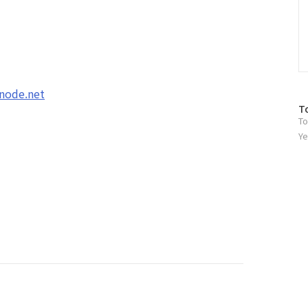
node.net
방
T
To
문
자
Ye
수