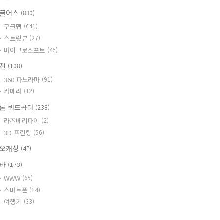
글어스
(830)
구글맵
(641)
스트릿뷰
(27)
마이크로소프트
(45)
사진
(108)
360 파노라마
(91)
카메라
(12)
론 쿼드콥터
(238)
라즈베리파이
(2)
3D 프린팅
(56)
오캐싱
(47)
기타
(173)
WWW
(65)
스마트폰
(14)
여행기
(33)