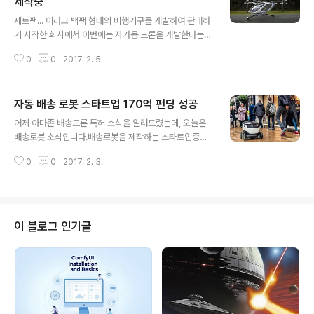
제작중
글 내용
제트팩... 이라고 백팩 형태의 비행기구를 개발하여 판매하
기 시작한 회사에서 이번에는 자가용 드론을 개발한다는
소식입니다.이 회사도 역시 가장 큰 고민은 배터리 문제인
0
0
2017. 2. 5.
것 같습니다. 아래 원문을 읽어보면 발전기를 내장하는 방
식 등을 고민중이라고 합니다. 배터리 문제가 그리 쉽게 해
결될 것 같지는 않지만, 이미 여러 회사에에 자가용 드론 혹
자동 배송 로봇 스타트업 170억 펀딩 성공
은 택시 드론에 관심을 갖고 있는 것을 보았을 때, 실용화가
글 내용
멀지 않은 게 아닌가 싶어집니다. 아래는 제트팩 시범 비행
어제 아마존 배송드론 특허 소식을 알려드렸는데, 오늘은
영상입니다. 영국 탬즈강에서 나른 것 같은데, 상당히 안정
배송로봇 소식입니다.배송로봇을 제작하는 스타트업중하
적이네요. 아주 인상적입니다. 가격이 2억 5천 이상이라고
나인 스타십 테크놀로지가 이달초 190억원 정도를 조달했
하니 그게 문제이긴 하지만, 익스트림 스포츠를 좋아하는
0
0
2017. 2. 3.
으며, 올해 하반기까지 적어도 10개 도시에 배치할 예정이
분이라면 (그리고 돈이 많고, 목숨을 걸만한 분이라면... ㅎ
라고 합니다. 모르긴 몰라도 배송로봇에 대해 희망적으로
ㅎ) 한번 시도해 볼..
생각하는 것 같네요.만약 우리나라라면? 길 상태도 별로일
듯 싶고, 사람들도 너무 많고.... 게다가 현재도 다양한 형태
의 배송이 잘 갖춰져 있는 우리나라에서는 그다지 실용적
이 블로그 인기글
이지 않을 것 같다는 생각이 듭니다. 아마도 인건비가 비싼
미국같은 곳이니까 드론 배송이든 로봇 배송이든 다양한
시도가 이루어지는 게 아닐까... 싶네요.그래도 이런 로봇이
여기저기 돌아다니는 모습을 한번 보고는 싶네요. 그리고
GPS 추적을 하고 비디오 촬영을 하..