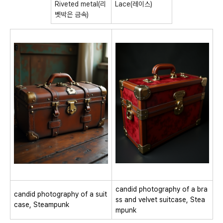
Riveted metal(리
Lace(레이스)
벳박은 금속)
candid photography of a bra
candid photography of a suit
ss and velvet suitcase, Stea
case, Steampunk
mpunk