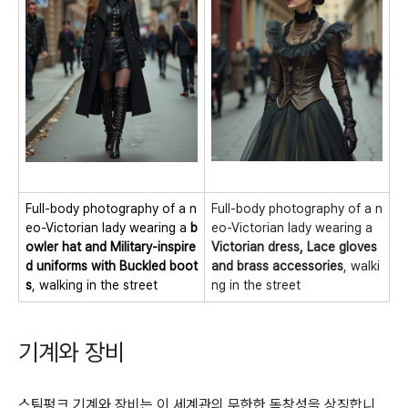
Full-body photography of a n
Full-body photography of a n
eo-Victorian lady wearing a
b
eo-Victorian lady wearing a
owler hat and Military-inspire
Victorian dress, Lace gloves
d uniforms with Buckled boot
and brass accessories
, walki
s
, walking in the street
ng in the street
기계와 장비
스팀펑크 기계와 장비는 이 세계관의 무한한 독창성을 상징합니