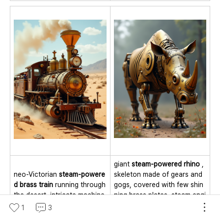
giant
steam-powered rhino
,
neo-Victorian
steam-powere
skeleton made of gears and
d brass train
running through
gogs, covered with few shin
the desert, intricate machine
ning brass plates, steam engi
ry with gears and cogs
ne,
Mechanical animal
, stea
1
3
mpunk style