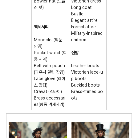
Bowler hat (보울
Victorian dress
러 햇)
Long coat
Bustle
Elegant attire
액세서리
Formal attire
Military-inspired
Monocles(외눈
uniform
안경)
Pocket watch(회
신발
중 시계)
Belt with pouch
Leather boots
(파우치 달린 장갑)
Victorian lace-u
Lace glove (레이
p boots
스 장갑)
Buckled boots
Cravat (넥타이)
Brass-trimed bo
Brass accessari
ots
es(황동 액세서리)