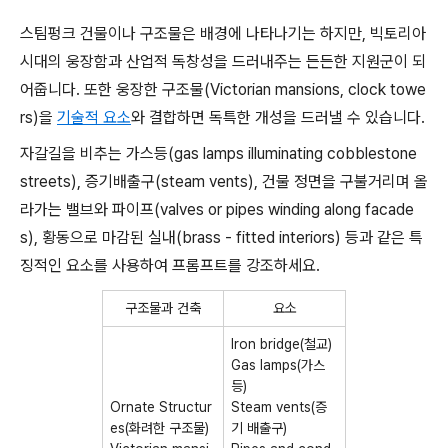
스팀펑크 건물이나 구조물은 배경에 나타나기는 하지만, 빅토리아
시대의 웅장함과 산업적 독창성을 드러내주는 든든한 지원군이 되
어줍니다. 또한 웅장한 구조물(Victorian mansions, clock towe
rs)을
기술적 요소
와 결합하면 독특한 개성을 드러낼 수 있습니다.
자갈길을 비추는 가스등(gas lamps illuminating cobblestone
streets), 증기배출구(steam vents), 건물 정면을 구불거리며 올
라가는 밸브와 파이프(valves or pipes winding along facade
s), 황동으로 마감된 실내(brass - fitted interiors) 등과 같은 특
징적인 요소를 사용하여 프롬프트를 강조하세요.
구조물과 건축
요소
Iron bridge(철교)
Gas lamps(가스
등)
Ornate Structur
Steam vents(증
es(화려한 구조물)
기 배출구)