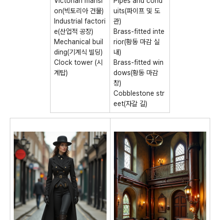
Victorian mansi
Pipes and cond
on(빅토리아 건물)
uits(파이프 및 도
Industrial factori
관)
e(산업적 공장)
Brass-fitted inte
Mechanical buil
rior(황동 마감 실
ding(기계식 빌딩)
내)
Clock tower (시
Brass-fitted win
계탑)
dows(황동 마감
창)
Cobblestone str
eet(자갈 길)