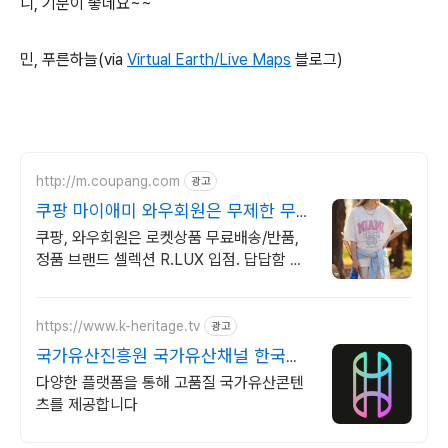
니, 기분이 좋네요~~
민, 푸른하늘(via
Virtual Earth/Live Maps
블로그)
http://m.coupang.com
광고
쿠팡 마이애미 와우회원은 무제한 무료
배송
쿠팡, 와우회원은 로켓상품 무료배송/반품,
정품 브랜드 셀렉션 R.LUX 입점. 답답함 없
는 편안함, 와우회원이라면 무료배송으로 경
험하세요.
https://www.k-heritage.tv
광고
국가유산진흥원 국가유산채널 한국의
세계유산 영상
다양한 플랫폼을 통해 고품질 국가유산콘텐
츠를 제공합니다