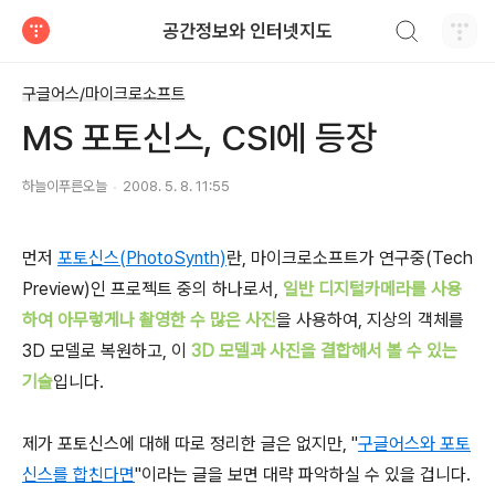
검색하기
공간정보와 인터넷지도
티스토리
구글어스/마이크로소프트
MS 포토신스, CSI에 등장
하늘이푸른오늘
2008. 5. 8. 11:55
먼저
포토신스(PhotoSynth)
란, 마이크로소프트가 연구중(Tech
Preview)인 프로젝트 중의 하나로서,
일반 디지털카메라를 사용
하여 아무렇게나 촬영한 수 많은 사진
을 사용하여, 지상의 객체를
3D 모델로 복원하고, 이
3D 모델과 사진을 결합해서 볼 수 있는
기술
입니다.
제가 포토신스에 대해 따로 정리한 글은 없지만, "
구글어스와 포토
신스를 합친다면
"이라는 글을 보면 대략 파악하실 수 있을 겁니다.