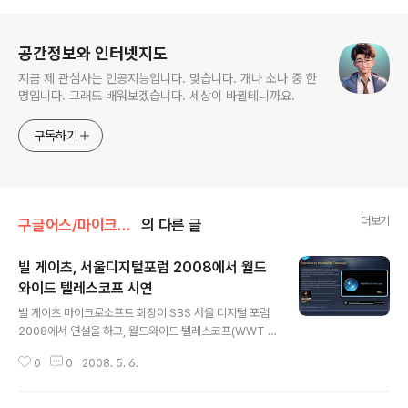
로그 정보
공간정보와 인터넷지도
지금 제 관심사는 인공지능입니다. 맞습니다. 개나 소나 중 한
명입니다. 그래도 배워보겠습니다. 세상이 바뀔테니까요.
구독하기
더보기
구글어스/마이크로소프트
의 다른 글
빌 게이츠, 서울디지털포럼 2008에서 월드
와이드 텔레스코프 시연
글 내용
빌 게이츠 마이크로소프트 회장이 SBS 서울 디지털 포럼
2008에서 연설을 하고, 월드와이드 텔레스코프(WWT :
Worldwide Telescope)를 직접 시연했다고 합니다. 참
0
0
2008. 5. 6.
고 : 매일경제 기사에 따르면, "그는 컴퓨터 모니터에 이 소
프트웨어를 띄워 천체를 줌인, 줌아웃을 통해 보면서 쉽게
내비게이션 하는 모습, 엑스레이와 발열을 이용해 별자리