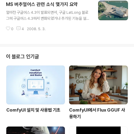
MS 버추얼어스 관련 소식 몇가지 요약
와 성운을 보는 다양한 방식으로 보는 모습 등을 보여줬으
글 내용
며, 전문가나 일반인, 어린이까지 자신이 가진 지식을 이용
얼마전 구글어스 4.3이 발표되면서, 구글 LatLong 블로
해 설명을 추가함으로써 '가이디드 투어(안내여행)'를 만들
그에 구글어스 4.3에서 변화되었거나 추가된 기능을 설명
어 정보공유에 참여하도록 한 사례를 소개했다."고 합니다.
하는 글들이 많이 나왔습니다. 덕분에 저도 덩달아 바빴었
이중에서 '엑스레이와 발열'이라 함은... 아마도 엑스레이
0
4
2008. 5. 3.
고요. 그러다보니, 제 블로그에서도 상대적으로 열세에 처
영상(찬드라 X)과 자외선, 적외선 영상 등을 의미하는 것
해 있는 버추얼어스 관련된 소식은 거의 정리하지를 못했
같습니다. ..
습니다. 오늘... 다들 연휴를 맞아 놀러가셨겠지만, 저는 피
치못할 사정으로 집에서 뒹굴거리고 있어, 이참에 미뤄둔
소식을 정리해 보도록 하겠습니다. 인디아나 존스 : 수정 해
이 블로그 인기글
골 왕국편(4/17) : 아래 그림은 버추얼어스의 인공위성영
상 대신, 라스터 이미지를 덧씌워서 인디아나 존스 4편속
에 등장하는 장소를 나타낸 지도입니다. 아래 지도를 눌러
보신후 인디아나의 모자 모양 아이콘 위에 마우스를 눌러
보면, 자세한 내용을 보실수 있습..
ComfyUI 설치 및 사용법 기초
ComfyUI에서 Flux GGUF 사
용하기