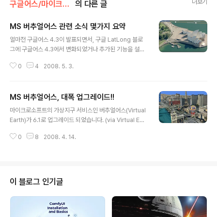
더보기
구글어스/마이크로소프트
의 다른 글
MS 버추얼어스 관련 소식 몇가지 요약
글 내용
얼마전 구글어스 4.3이 발표되면서, 구글 LatLong 블로
그에 구글어스 4.3에서 변화되었거나 추가된 기능을 설명
하는 글들이 많이 나왔습니다. 덕분에 저도 덩달아 바빴었
0
4
2008. 5. 3.
고요. 그러다보니, 제 블로그에서도 상대적으로 열세에 처
해 있는 버추얼어스 관련된 소식은 거의 정리하지를 못했
습니다. 오늘... 다들 연휴를 맞아 놀러가셨겠지만, 저는 피
MS 버추얼어스, 대폭 업그레이드!!
치못할 사정으로 집에서 뒹굴거리고 있어, 이참에 미뤄둔
글 내용
소식을 정리해 보도록 하겠습니다. 인디아나 존스 : 수정 해
마이크로소프트의 가상지구 서비스인 버추얼어스(Virtual
골 왕국편(4/17) : 아래 그림은 버추얼어스의 인공위성영
Earth)가 6.1로 업그레이드 되었습니다. (via Virtual Eart
상 대신, 라스터 이미지를 덧씌워서 인디아나 존스 4편속
h/Live Maps 블로그) 6.0으로 업그레이드 된 것이 작년
에 등장하는 장소를 나타낸 지도입니다. 아래 지도를 눌러
0
8
2008. 4. 14.
11월 경이었으니, 6개월만에 업그레이드 된 것입니다. 6.0
보신후 인디아나의 모자 모양 아이콘 위에 마우스를 눌러
에서 업그레이드된 내역은 다음 글을 참고하시기 바랍니
보면, 자세한 내용을 보실수 있습..
다. 버추얼어스가 팍 바뀌었습니다!!!버추얼어스 v2.0(Ge
mini)의 새로운 기능(1)버추얼어스 v2.0(Gemini)의 새로
운 기능(2)버추얼어스 v2.0(Gemini)의 새로운 기능(3)
이 블로그 인기글
6.0에서 대표적으로 업그레이드 기능으로는 버드아이뷰
(경사사진)을 3차원에서 볼 수 있는 기능, GPX/GeoRS
S/KML 등의 외부자료 입력기능, 3D 투어 기능, 3D 모델
링 툴인 3DVIA 지원 등입..