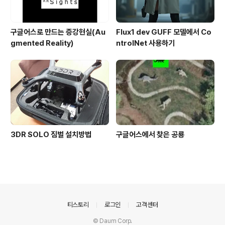
구글어스로 만드는 증강현실(Au
Flux1 dev GUFF 모델에서 Co
gmented Reality)
ntrolNet 사용하기
3DR SOLO 짐벌 설치방법
구글어스에서 찾은 공룡
의안내
티스토리
로그인
고객센터
© Daum Corp.