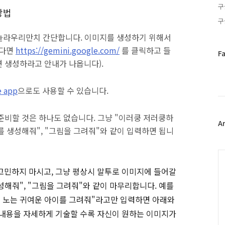
구
 방법
구
것은 놀라우리만치 간단합니다. 이미지를 생성하기 위해서
있다면
https://gemini.google.com/
를 클릭하고 들
페
F
 생성하라고 안내가 나옵니다).
이
스
북
e app
으로도 사용할 수 있습니다.
트
위
터
준비할 것은 하나도 없습니다. 그냥 "이러쿵 저러쿵하
플
A
를 생성해줘", "그림을 그려줘"와 같이 입력하면 됩니
러
그
인
C
고민하지 마시고, 그냥 평상시 말투로 이미지에 들어갈
성해줘", "그림을 그려줘"와 같이 마무리합니다. 예를
고 노는 귀여운 아이를 그려줘"라고만 입력하면 아래와
 내용을 자세하게 기술할 수록 자신이 원하는 이미지가