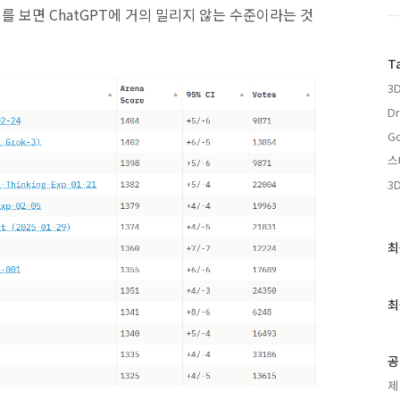
를 보면 ChatGPT에 거의 밀리지 않는 수준이라는 것
T
3D
Dr
Go
스
3
최
최
근
글
과
최
인
기
글
공
제