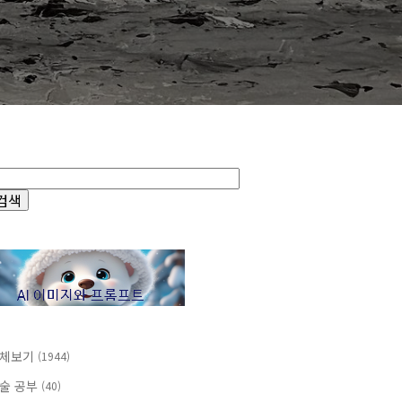
체보기
(1944)
술 공부
(40)