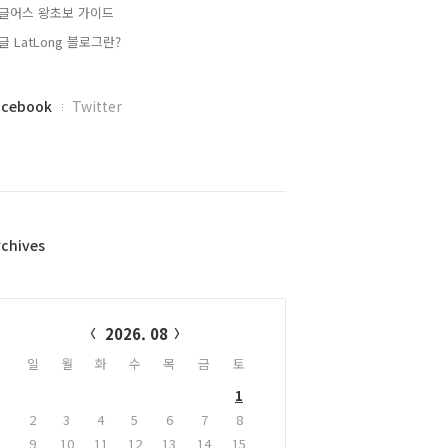
글어스 왕초보 가이드
글 LatLong 블로그란?
acebook
Twitter
rchives
alendar
2026. 08
일
월
화
수
목
금
토
1
2
3
4
5
6
7
8
9
10
11
12
13
14
15