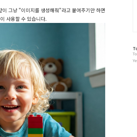
같이 그냥 "이미지를 생성해줘"라고 붙여주기만 하면
없이 사용할 수 있습니다.
방
T
To
문
자
Ye
수