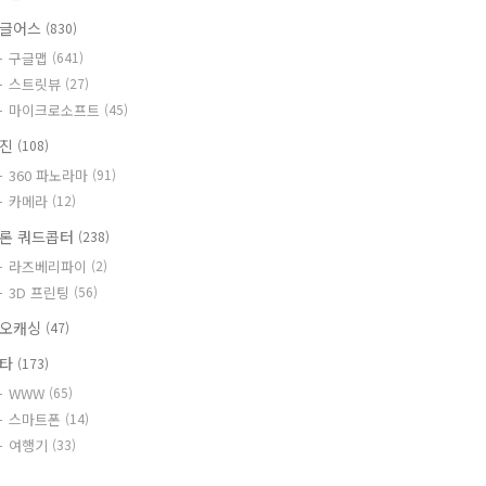
글어스
(830)
구글맵
(641)
스트릿뷰
(27)
마이크로소프트
(45)
사진
(108)
360 파노라마
(91)
카메라
(12)
론 쿼드콥터
(238)
라즈베리파이
(2)
3D 프린팅
(56)
오캐싱
(47)
기타
(173)
WWW
(65)
스마트폰
(14)
여행기
(33)