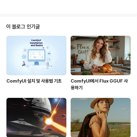
앞으로의 가능성딮시크 Janus-Pro-7..
우 간단합니다. Fooocus는 스테이블 디퓨전 파이프라인
을 최적화하여 고품질의 이미지를 생성합니다. 설정을 어
떻게 바꿀까 고민할 필요가 없이, 그 시간에 어떤 이미지를
생성하고 싶은지를 고민하시면 됩니다. 아래는 이 글의 목
이 블로그 인기글
차입니다. Fooocus의 장단점 Fooocus 설치 방법 Foo
ocus 사용 방법 고급 설정 성능(Performance) 설정 종
횡비(Aspect Ratio) 설정 스타일(Style) 설정 모델(Mo
del) 설정 이미지 확대(Upscale) ..
ComfyUI 설치 및 사용법 기초
ComfyUI에서 Flux GGUF 사
용하기