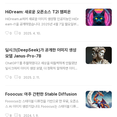
로그의 공지를 보시면 됩니다.얼마전에도 Seedream이
공개되었고, HiDream, Ideogram, Reve 등 수많은 텍
HiDream: 새로운 오픈소스 T2I 챔피온
스트-이미지 모델이 공개되었는데, 오픈소스로는 Flux 이
글 내용
후 처음인 듯 싶습니다(Janus Pro 도 있기는 하지만 품질
HiDream.ai에서 새로운 이미지 생성형 인공지능인 HiDr
이 워낙 개판이라...). 이번에 공개된 F Lite는 무엇보다, Fr
eam-l1을 공개하였습니다. 2025년 4월 7일 월요일부터
eepik의 스톡 라이브러리(stock library)에 올려져 있는
사용가능한 이모델은 완전한 오픈소스 모델일 뿐 아니라,
고품질이고 법적으로 문제 없으며 저작권문제에서 안전한
0
0
2025. 4. 10.
매우 뛰어난 시각적 품질, 고급 자연어 이해 및 허용적인 라
이미지만을 사용하여 학습되..
이선스(MIT)를 채택하고 있어 특히 눈길을 끌고 있습니다.
HiDream-l1모델의 종류HiDream-l1 테스트 방법SNS
딮시크(DeepSeek)가 공개한 이미지 생성
반응HiDream-l1디퓨전 트랜스포머와 함께 여러가지 전
문 텍스트 인코더(T5-XXL, CLIP, LLaMA 3.1)를 결합한
모델 Janus-Pro-7B
글 내용
하브리드 아키텍처로 설계된 HiDream-l1은 사실적인 사
ChatGPT를 추월하였다고 세상을 떠들썩하게 만들었던
진, 일러스트레이션, 카툰, 디지털 아트 등과 같은 다양한
딮시크에서 이미지 생성 모델, 더 정확히 말하자면 이미지
스타일의 이미지를 생성할 수 있습니다. FLUX 가 사실적
생성도 가능한 멀티 모달 모델 Janus Pro-7B를 오픈소
인 이미지에는 뛰어나지만, 다른 스타일에는 ..
0
0
2025. 2. 11.
스로 공개했다는 소식입니다. 이 모델은 현재 Hugging F
ace 플랫폼에 MIT 라이선스로 공개되어, 제한없이 상업
적으로도 사용할 수 있습니다.나무위키에 따르면 Janus
Fooocus: 아주 간편한 Stable Diffusion
자체는 10월경 Janus-1.3B (매개변수가 13억개)를 발표
글 내용
한 이래, 11월에 JanusFlow-1.3B를 발표한 바 있으며, 2
Fooocus는 스테이블 디퓨전을 기반으로 한 무료, 오픈소
025년 1월 27에 Janus-Pro(1B 및 7B)를 발표한 것이
스 AI 이미지 생성기입니다. Fooocus는 스테이블 디퓨전
라고 합니다.딮시크 Janus-Pro-7B란고성능 멀디 모달
과 미디저니(Midjourney)의 장점을 결합하였습니다. 즉,
모델Janus-Pro-7B의 성능최초 사용자들의 엇갈린 반응
8
5
2024. 1. 9.
오픈소스, 오프라인, 무료로 사용할 수 있으며, 사용법이 매