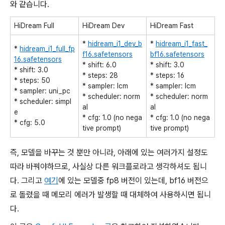
와 같습니다.
HiDream Full
HiDream Dev
HiDream Fast
*
hidream_i1_dev_b
*
hidream_i1_fast_
*
hidream_i1_full_fp
f16.safetensors
bf16.safetensors
16.safetensors
* shift: 6.0
* shift: 3.0
* shift: 3.0
* steps: 28
* steps: 16
* steps: 50
* sampler: lcm
* sampler: lcm
* sampler: uni_pc
* scheduler: norm
* scheduler: norm
* scheduler: simpl
al
al
e
* cfg: 1.0 (no nega
* cfg: 1.0 (no nega
* cfg: 5.0
tive prompt)
tive prompt)
즉, 모델을 바꾸는 것 뿐만 아니라, 아래에 있는 여러가지 설정도
따라 바꿔야하므로, 사실상 다른 워크플로라고 생각하셔도 됩니
다. 그리고
여기
에 있는 모델중 fp8 버전이 있는데, bf16 버전으
로 돌렸을 때 메모리 에러가 발생할 때 대체하여 사용하시면 됩니
다.