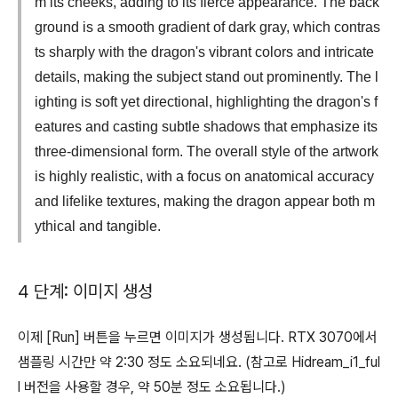
m its cheeks, adding to its fierce appearance. The back
ground is a smooth gradient of dark gray, which contras
ts sharply with the dragon's vibrant colors and intricate
details, making the subject stand out prominently. The l
ighting is soft yet directional, highlighting the dragon's f
eatures and casting subtle shadows that emphasize its
three-dimensional form. The overall style of the artwork
is highly realistic, with a focus on anatomical accuracy
and lifelike textures, making the dragon appear both m
ythical and tangible.
4 단계: 이미지 생성
이제 [Run] 버튼을 누르면 이미지가 생성됩니다. RTX 3070에서
샘플링 시간만 약 2:30 정도 소요되네요. (참고로 Hidream_i1_ful
l 버전을 사용할 경우, 약 50분 정도 소요됩니다.)