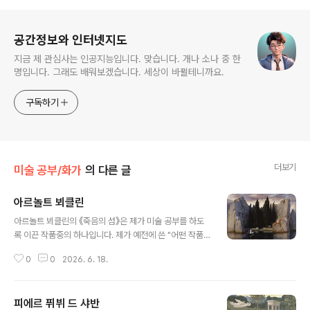
로그 정보
공간정보와 인터넷지도
지금 제 관심사는 인공지능입니다. 맞습니다. 개나 소나 중 한
명입니다. 그래도 배워보겠습니다. 세상이 바뀔테니까요.
구독하기
더보기
미술 공부/화가
의 다른 글
아르놀트 뵈클린
글 내용
아르놀트 뵈클린의 《죽음의 섬》은 제가 미술 공부를 하도
록 이끈 작품중의 하나입니다. 제가 예전에 쓴 "어떤 작품
이 명화인가? 꼭 봐야 할 그림은?"에서 언급했던 것처럼,
0
0
2026. 6. 18.
이 그림은 제가 베를린 출장시 직접 봤던 그림인데도 기억
을 못하다가, 그때 찍어둔 사진으로 확인한 그림입니다. 만
약 제가 이 그림을 알고 갔더라면 그렇게 오랫동안 잊을 일
피에르 퓌뷔 드 샤반
이 없었겠죠.스산한 그림입니다. 어두운 물 건너편에 보이