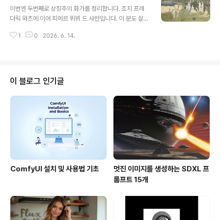
글 내용
는 황량하고 바위 투성이의 작은 섬에 사이프러스 나무가
이번엔 두번째로 상징주의 화가를 정리합니다. 조지 프레
빽빽히 심어져 있고, 노 젓는 작은 배 한 척이 수문과 방조
더릭 와츠에 이어 피에르 퓌뷔 드 샤반입니다. 이 분도 살아
제에 막 도착하고 있습니다. 뱃머리에는 흰 가운을 온 몸에
생전에는 "프랑스를 위한 화가"로 칭송받았으나, 인상주의
두른 인물이 서있고, 그 앞에는 관으로 보이는 사각형 물체
1
0
2026. 6. 14.
에 이어진 모더니즘 미술의 시류를 쫒아가지 못해 잊혀진
가 놓여 있습니다. 아르놀트 뵈클린은 《죽음의 섬》을 6가
화가입니다.사실 상징주의 화가 중에서 아주 유명한 분은
지 버전으로 그렸습니다. 인..
거의 없습니다. 제일 유명한 분이 오딜롱 르동과 귀스타브
모로 정도죠. 평소 미술에 관심이 많지 않았던 분들은 한번
도 들어보지 못했을 가능성이 높습니다. 그럼에도 불구하
이 블로그 인기글
고 저는 상징주의 회화들을 좋아합니다. 그냥 아름답다....
또는 이런 걸 그렸구나... 싶게 뻔히 들여다 보이는 그림도
아니고, 이게 도대체 뭐야 싶은 (특히 현대 미술) 도 아닌,
뭔가 신비롭고 야릇하고 쳐다볼 수록 생각하게 만드는 그
런 그림들이거든요. 그래서..
ComfyUI 설치 및 사용법 기초
멋진 이미지를 생성하는 SDXL 프
롬프트 15개