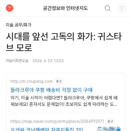
검색하기
공간정보와 인터넷지도
티스토리
미술 공부/화가
시대를 앞선 고독의 화가: 귀스타
브 모로
하늘이푸른오늘
2026. 6. 22. 13:22
http://m.coupang.com
광고
들라크루아 쿠팡 배송비 걱정 없이 구매
악기, 미술 시작이 어렵다면? 들라크루아, 쿠팡에서 쉽게 배
워보세요! 혼자서도 문제없이! 초보자도 쉽게 따라하는 도서,
지금 와우회원 무료배송.
https://map.naver.com/p/entry/place/2084915971
광고
오션뷰 코난해변앞 자쿠지돌집 2인