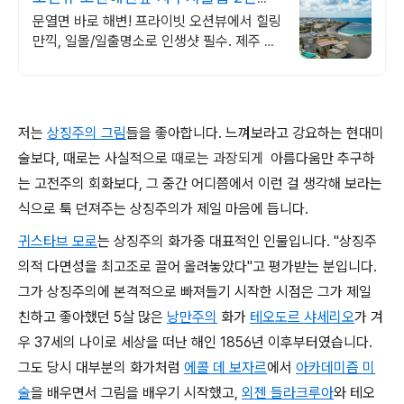
~10인 대가족/단체예약
문열면 바로 해변! 프라이빗 오션뷰에서 힐링
만끽, 일몰/일출명소로 인생샷 필수. 제주 감
성 예쁘다고 소문난 힐링스테이, 바배큐불멍,
스파족욕, 제주바다보러오세요
저는
상징주의 그림
들을 좋아합니다. 느껴보라고 강요하는 현대미
술보다, 때로는 사실적으로
때로는 과장되게
아름다움만 추구하
는 고전주의 회화보다, 그 중간 어디쯤에서 이런 걸 생각해 보라는
식으로 툭 던져주는 상징주의가 제일 마음에 듭니다.
귀스타브 모로
는 상징주의 화가중 대표적인 인물입니다. "상징주
의적 다면성을 최고조로 끌어 올려놓았다"고 평가받는 분입니다.
그가 상징주의에 본격적으로 빠져들기 시작한 시점은 그가 제일
친하고 좋아했던 5살 많은
낭만주의
화가
테오도르 샤세리오
가 겨
우 37세의 나이로 세상을 떠난 해인 1856년 이후부터였습니다.
그도 당시 대부분의 화가처럼
에콜 데 보자르
에서
아카데미즘 미
술
을 배우면서 그림을 배우기 시작했고,
외젠 들라크루아
와 테오