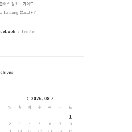
글어스 왕초보 가이드
글 LatLong 블로그란?
acebook
Twitter
rchives
alendar
2026. 08
일
월
화
수
목
금
토
1
2
3
4
5
6
7
8
9
10
11
12
13
14
15