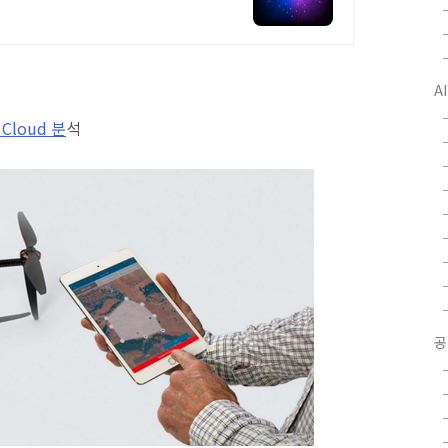
A
 Cloud 분
석
공