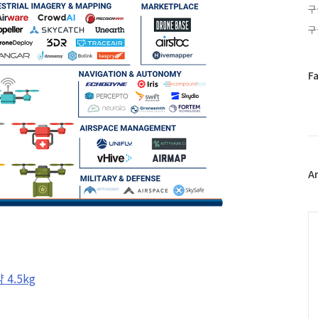
구
구
페
F
이
스
북
트
위
터
플
A
러
그
인
C
4.5kg