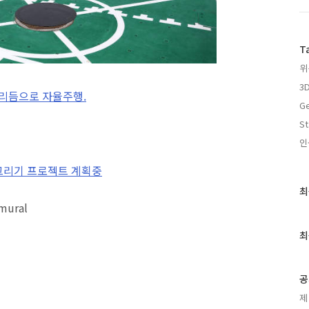
T
위
3
고리듬으로 자율주행.
Ge
St
인
 벽화그리기 프로젝트 계획중
최
최
근
글
과
최
인
기
글
공
제