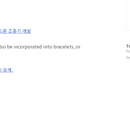
 드론 조종기 개발
방
T
To
문
자
Ye
수
I 공개.