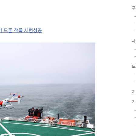
구
터 드론 착륙 시험성공
드
지