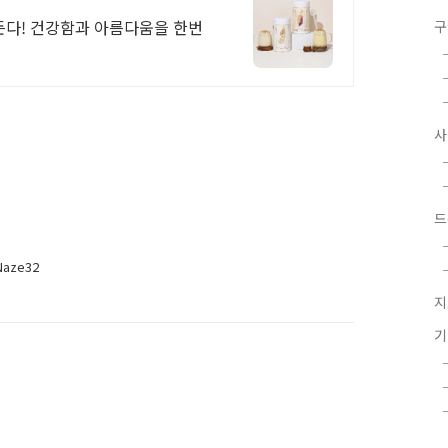
든다! 건강함과 아름다움을 한번
구
드
aze32
지