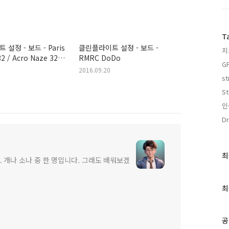
T
설정 - 보드 - Paris
클린플라이트 설정 - 보드 -
지
32 / Acro Naze 32
RMRC DoDo
G
2016.09.20
st
St
인
Dr
최
최
 개나 소나 중 한 명입니다. 그래도 배워보겠
근
글
과
최
인
기
글
공