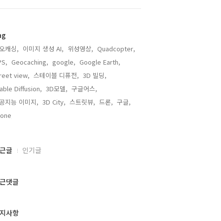
ag
오캐싱,
이미지 생성 AI,
위성영상,
Quadcopter,
PS,
Geocaching,
google,
Google Earth,
reet view,
스테이블 디퓨전,
3D 빌딩,
able Diffusion,
3D모델,
구글어스,
공지능 이미지,
3D City,
스트릿뷰,
드론,
구글,
one,
근글
인기글
근댓글
지사항