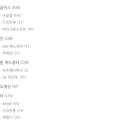
글어스
(830)
구글맵
(641)
스트릿뷰
(27)
마이크로소프트
(45)
사진
(108)
360 파노라마
(91)
카메라
(12)
론 쿼드콥터
(238)
라즈베리파이
(2)
3D 프린팅
(56)
오캐싱
(47)
기타
(173)
WWW
(65)
스마트폰
(14)
여행기
(33)