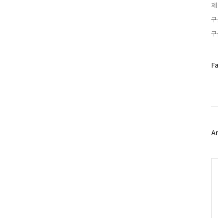
제
구
구
페
F
이
스
북
트
위
터
플
A
러
그
인
C