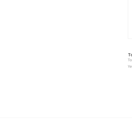
방
T
To
문
자
Ye
수