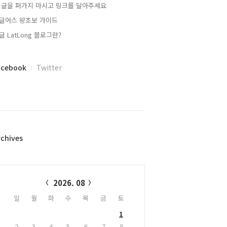
 글을 퍼가지 마시고 링크를 달아주세요
글어스 왕초보 가이드
글 LatLong 블로그란?
acebook
Twitter
rchives
alendar
2026. 08
일
월
화
수
목
금
토
1
2
3
4
5
6
7
8