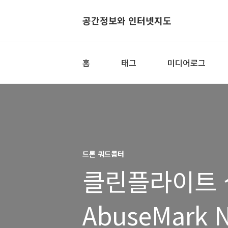
공간정보와 인터넷지도
홈
태그
미디어로그
드론 쿼드콥터
클린플라이트 설
AbuseMark 