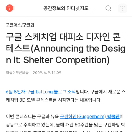
검색하기
공간정보와 인터넷지도
티스토리
구글어스/구글맵
구글 스케치업 대피소 디자인 콘
테스트(Announcing the Desig
n It: Shelter Competition)
하늘이푸른오늘
2009. 6. 9. 14:09
6월 8일자 구글 LatLong 블로그 소식
입니다. 구글에서 새로운 스
케치업 3D 모델 콘테스트를 시작한다는 내용입니다.
이번 콘테스트는 구글과 뉴욕
구겐하임(Guggenheim) 박물관
이
공동으로 주최하고 있는데, 올해 개관 50주년을 맞는 구겐하임 박