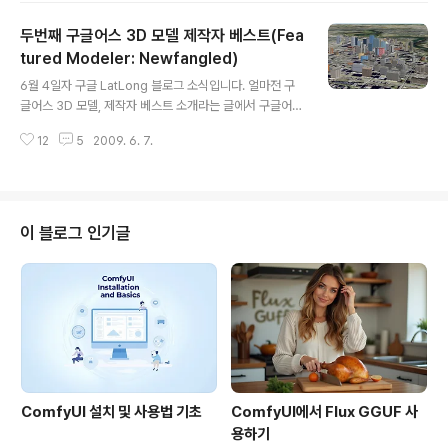
면 직접 보실 수 있습니다. 아래는 이 사이트에 접속해 본
두번째 구글어스 3D 모델 제작자 베스트(Fea
모습입니다. 아이콘으로 보이는 그림들을 클릭하면 각각
해당 주제의 글을 보실 수 있습니다. 아래는 맨 첫번째, 알
tured Modeler: Newfangled)
글 내용
바트로스(Albatross)라는 링크를 따라 들어간 모습입니
6월 4일자 구글 LatLong 블로그 소식입니다. 얼마전 구
다. 알바트로스는 군함조라는 새인데, 아래 그림에서 필통
글어스 3D 모델, 제작자 베스트 소개라는 글에서 구글어스
처럼 생긴 통에 들어 있는 것은 어떤 군함조 한마리의 위장
에 3D 모델을 제작하는 분들을 소개하는 글이 나왔는데,
에서 발견된 물건이라고 합니다. 몬터레이 아쿠아리움 사
12
5
2009. 6. 7.
이번은 그 두번째입니다. 이번 글에서 소개하는 분은 New
이트에 ..
fangled(본명 : Christian)씨는 캐나다 북부 알베르타주
에 있는 에드몬튼(Edmonton)시의 빌딩모델을 제작한 분
입니다. 지금까지 150개 이상이 구글어스에 채택되었다고
합니다. 아래는 구글어스에서 에드몬튼 시의 모습을 확인
이 블로그 인기글
해 본 것입니다. 상당히 많은 건물들이 3차원으로 구성되
어 있네요. 이 분에 대한 자세한 내용은 아래 원문을 읽어보
시면 됩니다. 첫번째 구글어스 3D 모델 제작자 베스트로
소개된 앤드류(별명 "intotheWest")로부터 도움을 많이
받았다..
ComfyUI 설치 및 사용법 기초
ComfyUI에서 Flux GGUF 사
용하기