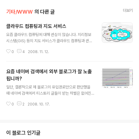
더보기
기타/WWW
의 다른 글
클라우드 컴퓨팅과 지도 서비스
글 내용
요즘 클라우드 컴퓨팅에 대해 관심이 많습니다. 지리정보
시스템(GIS) 등의 지도 서비스가 클라우드 컴퓨팅과 관련
이 많을 듯 싶어서입니다. 클라우드 컴퓨팅(Cloud Comp
0
4
2008. 11. 12.
uting)이란, "프로그램이나 문서를 인터넷으로 접속할 수
있는 대형 컴퓨터에 저장하고, 개인 PC는 물론이고 모바일
등 다양한 단말기로 원격에서 원하는 작업을 수행할 수 있
요즘 네이버 검색에서 외부 블로그가 잘 노출
는 이용자 중심의 컴퓨터 환경"을 말합니다. 가까운 예가
웹메일입니다. 메일의 수신/발신/저장 등 모든 기능은 어딘
됩니까?
글 내용
가 존재하는 대형 컴퓨터에서 수행되고, 사용자들은 단순
일단, 결론적으로 제 블로그의 유입경로만으로 판단했을
히 웹브라우저로 접속만하면 되는 겁니다. 클라우드 컴퓨
때 네이버 검색에서 티스토리 글들이 받는 차별은 없어진
팅은 웹 2.0 (Web 2.0)의 중요한 개념 중 하나인 "플랫폼
것 같습니다. 몇달전엔 블로거뉴스에 뜨지 않는 이상 하루
으로서의 웹(Web as a platform)"과 일맥 상통하지만,
0
2
2008. 10. 17.
평균 제 블로그 방문자가 7-800명 정도 되었는데, 요즘은
웹브라우저..
1,000 명 이상이 방문하고 있고, 그 증가분의 대부분은 네
이버에서 오는 것 같습니다. 실제로, 구글어스/구글맵/위성
영상 등 제가 주로 관심을 갖고 있는 주제로 검색을 해보면,
올해 초까지만 해도 제 블로그 글은 거의 나타나지 않았는
이 블로그 인기글
데, 요즘엔 4개중 1-2개는 꼭 노출되더군요. 2개월전, 네