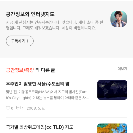
로그 정보
공간정보와 인터넷지도
지금 제 관심사는 인공지능입니다. 맞습니다. 개나 소나 중 한
명입니다. 그래도 배워보겠습니다. 세상이 바뀔테니까요.
구독하기
더보기
공간정보/측량
의 다른 글
우주인이 촬영한 서울/수도권의 밤
글 내용
몇년 전, 미항공우주국(NASA)에서 지구의 밤사진(Eart
h's City LIghts) 이라는 뉴스를 통하여 아래와 같은 사진
을 발표했습니다. 밤이 되면, 지역별로 얼마나 많은 에너지
0
4
2008. 5. 6.
를 소비하는 지를 표시한 사진으로서, DMSP (Defense
Meteorological Satellite Program)라는 위성이 83
0km 상공에서 9개월간 촬영한 자료를 합성한 사진이라고
국가별 최상위도메인(cc TLD) 지도
합니다. 그냥 딱 보면, 사람이 많이 살고 있는 곳은 밝게 나
글 내용