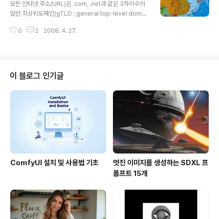
타난다는 것을 아실 수 있습니다. 단, 이 사진은 인구를 반
모든 인터넷 주소(URL)은 .com, .net과 같은 3자리수의
영하는 것이 아니라, 도시화 정도를 반영하는 것입니다. 중
일반 최상위도메인(gTLD : general top-level domai
국(14억)과 미국(3억)을 비교해 보시면 아실 수 있을 것입
n) 또는 .kr, .jp, .cn과 같은 국가별 최상위도메인 (ccTLD
니다. 특히, 북한 지역을 보면 완전히 깜깜합니다. 도시화가
0
2
2008. 4. 27.
: country code top-level domains)으로 끝납니다.
덜 된 이유도 있겠지만, 그 당시의..
이중에 국가별 최상위도메인을 표시한 지도를 2가지 소개
시켜드립니다. 참고로 국가도메인에 관한 자세한 내용은
여기와 여기를 참고하시기 바랍니다. 먼저 일반적인 세계
지도에 ccTLD를 함께 표기한 지도입니다. 아래는 우리나
이 블로그 인기글
라지도 인근만 표시한 것인데, 세계지도를 보시려면 여기
(4080x2040)를 눌러보시면 됩니다. 참고로, 이 지도 좌
우측 여백에는 전체 ccTLD 전체 리스트가 들어 있습니다.
원본 크기는 48인치 x 24..
ComfyUI 설치 및 사용법 기초
멋진 이미지를 생성하는 SDXL 프
롬프트 15개