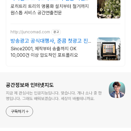
된 퀄리티 트리
로히트리 트리의 명품화 설치부터 철거까지
원스톱 서비스 공간연출전문
http://juncomad.com
광고
방송광고 공식대행사, 준콤 첫광고 진
행시 20% 할인!
Since2001, 제작부터 송출까지 OK
10,000건 이상 압도적인 포트폴리오
로그 정보
공간정보와 인터넷지도
지금 제 관심사는 인공지능입니다. 맞습니다. 개나 소나 중 한
명입니다. 그래도 배워보겠습니다. 세상이 바뀔테니까요.
구독하기