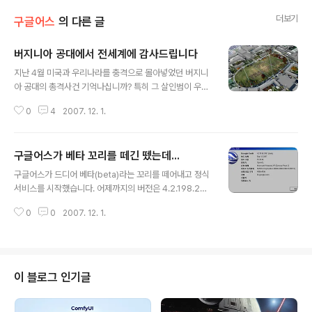
더보기
구글어스
의 다른 글
버지니아 공대에서 전세계에 감사드립니다
글 내용
지난 4월 미국과 우리나라를 충격으로 몰아넣었던 버지니
아 공대의 총격사건 기억나십니까? 특히 그 살인범이 우리
나라 유학생인 조승희씨라는 게 알려지면서, 지금 중앙일
0
4
2007. 12. 1.
보를 검색해보니 총 280건의 기사가 올라와 있을 정도로
엄청난 물의를 일으켰었죠. 그 사건과 관련하여 전세계에
서 보내준 도움을 기리기 위하여 버지니아 공대의 학생, 교
구글어스가 베타 꼬리를 떼긴 뗐는데...
수 및 직원들이 특별한 이벤트를 열었습니다. 아래 사진처
글 내용
럼 버지니아 공대 캠퍼스 중앙공원에 모여 "VT Thanks Y
구글어스가 드디어 베타(beta)라는 꼬리를 떼어내고 정식
ou"라는 글자를 만들고 이를 지상에서도 사진을 찍고, 헬
서비스를 시작했습니다. 어제까지의 버전은 4.2.198.245
레곱터로도 찍고 항공사진으로도 촬영한 것입니다. 웹페이
1 (beta) 였지만, 이제 4.2.205.5730 로 바뀌었습니다.
지에 들어가보시면 여러가지 사진과 이벤트에 대한 설명이
0
0
2007. 12. 1.
그러나, 외국 블로거들의 말을 들어보면, 기능상 바뀐 것은
있고, 촬영한 항공사진을 구글어스에서 볼 수 있는 KML 파
전혀 없다고 합니다. 심지어는 Release Note도 변하지
일을 만들어 배포하고 있습니다. 또한 ..
않았다고 합니다. 원래 구글어스는 자동으로 업그레이드되
므로 신경을 쓰고 있지 않다가, 혹시나 해서 먼저 구글어스
정보를 캡쳐받아 두고, 구글어스 홈페이지에 들어가 다운
이 블로그 인기글
로드를 다시 받아보니 버전이 올라갔더군요. 아래는 업그
레이드?후의 구글어스 정보.... 다만, 이번 버전에서는 베타