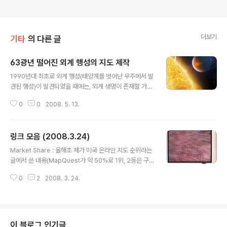
더보기
기타
의 다른 글
63광년 떨어진 외계 행성의 지도 제작
글 내용
1990년대 최초로 외계 행성(태양계를 벗어난 우주에서 발
견된 행성)이 발견되었을 때에는, 외계 생명이 존재할 가능
성까지 거론하며 전세계적으로 떠들썩했었습니다. 하지만,
0
0
2008. 5. 13.
2008년 2월 현재 외계 행성이 271개나 등록되어 있는 지
금(참고 : 위키백과), 누가 새로운 외계행성을 발견했다는
정도는 이제 그다지 뉴스거리도 되지 못하고 있습니다. 그
링크 모음 (2008.3.24)
런데, 올해 3월, 지구로부터 63광년이나 떨어진 곳에 있는
글 내용
HD 189733b라는 행성에서 메탄이 발견되었으며, 대기
Market Share : 올해초 제가 미국 온라인 지도 순위라는
속에 수증기가 포함된 것이 확인되었다고 하여 떠들썩 했
글에서 쓴 내용(MapQuest가 약 50%로 1위, 2등은 구
었습니다. (인터넷 전남일보 참고) 메탄과 수증기의 존재여
글맵, 3등은 야후지도)과 함께, 2월의 ChangeWave 조
부는 생명의 존재 여부와 관련이 깊기 때문입니다만, 안타
0
2
2008. 3. 24.
사에 따르면, 일반인용 GPS 마켓에서 Garmin이 56%를
깝게도 이 행성의 온도가 평균 900도나 되어 생명이 존재
점유하고 있으며, 2등인 마젤란으로 12%를 점유하고 있
하기는 힘들 것으로 예측..
다는 내용입니다. 1939년대의 항공사진측량 : 대중과학(P
opular Science)지 1939년 5월호에 실렸던 “Flying C
ameras Map America for War”라는 글을 다시 볼 수
이 블로그 인기글