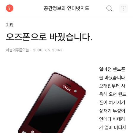
검색하기
공간정보와 인터넷지도
티스토리
기타
오즈폰으로 바꿨습니다.
하늘이푸른오늘
2008. 7. 5. 23:43
얼마전 핸드폰
을 바꿨습니다.
오래전부터 사
용해 오던 핸드
폰이 여기저기
상채기 투성이
인데다 바테리
가 얼마 버티지