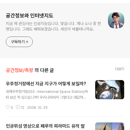
로그 정보
공간정보와 인터넷지도
지금 제 관심사는 인공지능입니다. 맞습니다. 개나 소나 중 한
명입니다. 그래도 배워보겠습니다. 세상이 바뀔테니까요.
구독하기
더보기
공간정보/측량
의 다른 글
우주정거장에선 지금 지구가 어떻게 보일까?
글 내용
국제우주정거장(ISS : International Space Station)에
타 보신 적 있으십니까? 우리나라에서 그렇다고 대답하실
분은 이소연씨 뿐이 없겠죠~ ㅎㅎ 저는 나이도 많고, 돈도
0
12
2008. 10. 29.
없어 죽을 때까지 우주로 나가본다는 건 꿈도 꾸지 못할 것
같습니다만, 그래도 국제 우주정거장 ISS에서 지구를 내려
다보면 어떤 모습일지는 상상해 볼 수 있게 되었습니다. 바
인공위성 영상으로 페루의 피라미드 유적 발
로 ISS Now라는 사이트 덕분입니다. 이 사이트에 접속하