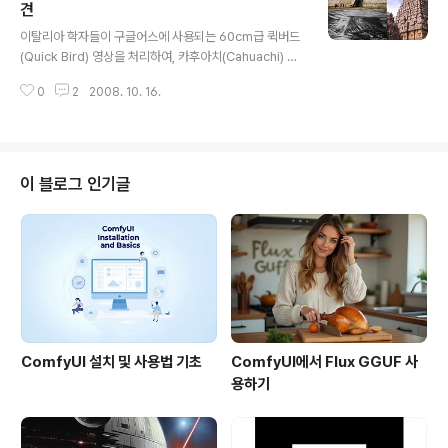
면 대략 아래와 같은 화면을 보실 수 있습니다. 오른쪽 윗부
견
글 내용
분이 현재 우주정거장에서 직하방향으로 내려다 본 모습이
이탈리아 학자들이 구글어스에 사용되는 60cm급 퀵버드
고, 오른쪽 아랫부분은 현재의 우주정거장 위치입니다. 오
(Quick Bird) 영상을 처리하여, 카후아치(Cahuachi) 사
른쪽 윗부분을 보시면 "View current ISS Path"와 "De
막에 묻혀있는 피라미드를 발견했다고 합니다. (관련뉴스 :
mo Path(always starts over..
0
2
2008. 10. 16.
Discovery Channel) 카후아치(Cahuachi)는 남미 페
루의 수도 리마(Lima)에서 남동쪽으로 약 400km 떨어져
있는 곳으로, 이 지역은 원래 잉카문명이 등장하기 이전인,
기원전 1세기에서 기원후 5세기 까지 번성했던 나즈카(Na
zca)문명의 유적이 많이 발견되는 곳이라고 합니다. 또한,
이 블로그 인기글
이 일대는 원숭이, 벌새, 고래, 기타 여러가지 기하학적 문
양이 그려져 있는 나즈카 유적으로도 유명한 곳입니다. (자
세한 내용은 아래를 보세요) 이번에 발견된 피라미드는 한
변의 크기가 100미터 정도에 달한다고 합니다. ..
ComfyUI 설치 및 사용법 기초
ComfyUI에서 Flux GGUF 사
용하기