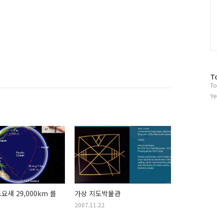
방
T
To
문
자
Ye
수
요새 29,000km 를
가상 지도박물관
2007.11.22