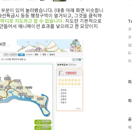
 부분이 있어 눌러봤습니다. (대충 아래 화면 비슷합니
 나선특급시 등등 행정구역이 열거되고, 그것을 클릭하
마디로 지도라고 할 수 없습니다.
지도란 기본적으로
T
 만들어서 애니메이션 효과를 넣으려고 한 모양이지
구
구
3
드
지
최
최
근
글
과
최
인
기
글
공
제