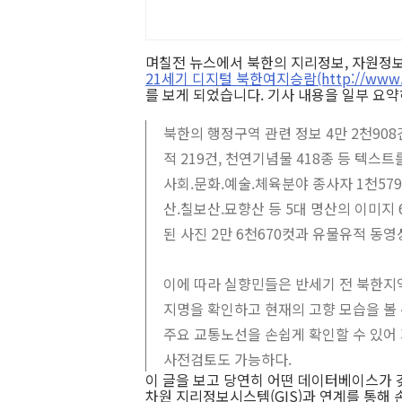
며칠전 뉴스에서 북한의 지리정보, 자원정보
21세기 디지털 북한여지승람(http://www.cy
를 보게 되었습니다. 기사 내용을 일부 요
북한의 행정구역 관련 정보 4만 2천908
적 219건, 천연기념물 418종 등 텍스
사회.문화.예술.체육분야 종사자 1천5
산.칠보산.묘향산 등 5대 명산의 이미지 
된 사진 2만 6천670컷과 유물유적 동영
이에 따라 실향민들은 반세기 전 북한지
지명을 확인하고 현재의 고향 모습을 볼
주요 교통노선을 손쉽게 확인할 수 있어
사전검토도 가능하다.
이 글을 보고 당연히 어떤 데이터베이스가 
차원 지리정보시스템(GIS)과 연계를 통해 