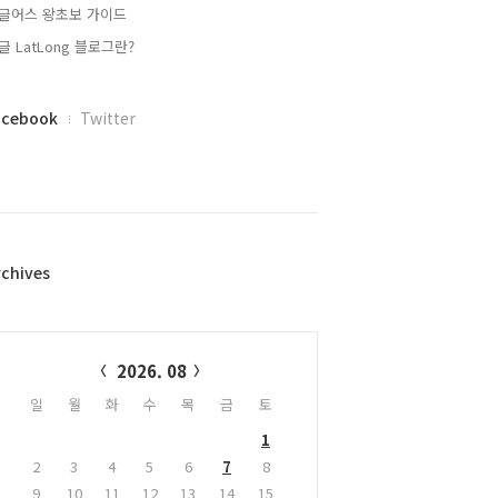
글어스 왕초보 가이드
글 LatLong 블로그란?
acebook
Twitter
rchives
alendar
2026. 08
일
월
화
수
목
금
토
1
2
3
4
5
6
7
8
9
10
11
12
13
14
15