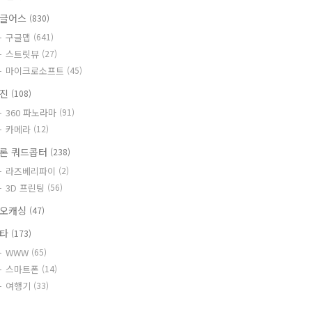
글어스
(830)
구글맵
(641)
스트릿뷰
(27)
마이크로소프트
(45)
사진
(108)
360 파노라마
(91)
카메라
(12)
론 쿼드콥터
(238)
라즈베리파이
(2)
3D 프린팅
(56)
오캐싱
(47)
기타
(173)
WWW
(65)
스마트폰
(14)
여행기
(33)