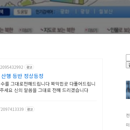
/2095432992
광고
 산행 등반 정상등정
공수를 그대로전해드립니다 꽉막힌곳 다풀어드립니
켜주세요 신의 말씀을 그대로 전해 드리겠습니다
t/2097413339
광고
전
미