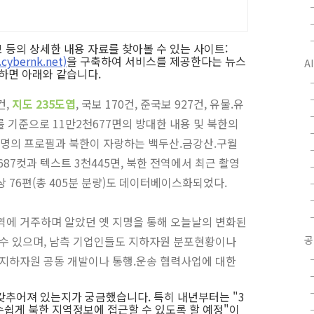
 등의 상세한 내용 자료를 찾아볼 수 있는 사이트:
bernk.net)
을 구축하여 서비스를 제공한다는 뉴스
A
약하면 아래와 같습니다.
건,
지도 235도엽
, 국보 170건, 준국보 927건, 유물.유
트를 기준으로 11만2천677면의 방대한 내용 및 북한의
79명의 프로필과 북한이 자랑하는 백두산.금강산.구월
687컷과 텍스트 3천445면, 북한 전역에서 최근 촬영
상 76편(총 405분 분량)도 데이터베이스화되었다.
역에 거주하며 알았던 옛 지명을 통해 오늘날의 변화된
 수 있으며, 남측 기업인들도 지하자원 분포현황이나
공
 지하자원 공동 개발이나 통행.운송 협력사업에 대한
갖추어져 있는지가 궁금했습니다. 특히 내년부터는 "3
손쉽게 북한 지역정보에 접근할 수 있도록 할 예정"이