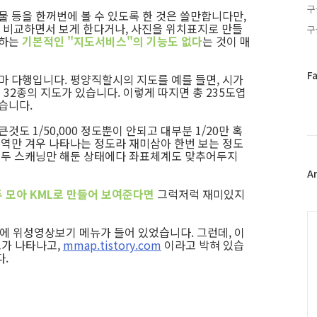
구
물 등을 한꺼번에 볼 수 있도록 한 것은 쓸만합니다만,
 비교하면서 보게 한다거나, 사진을 위치표지로 만들
구
 하는
기본적인 "지도서비스"의 기능도 없다
는 것이 매
페
F
마 다행입니다. 평양직할시의 지도를 예를 들면, 시가
이
 32종의 지도가 있습니다. 이렇게 따지면 총 235도엽
스
습니다.
북
것도 1/50,000 정도뿐이 안되고 대부분 1/20만 혹
트
구역만 겨우 나타나는 정도라 재미삼아 한번 보는 정도
위
 모두 스캐닝만 해둔 상태에다 좌표체계도 맞추어두지
터
플
A
러
두 모아 KML로 만들어 보여준다면
그럭저럭 재미있지
그
인
C
 곳에 위성영상보기 메뉴가 들어 있었습니다. 그런데, 이
고가 나타나고,
mmap.tistory.com
이라고 박혀 있습
다.