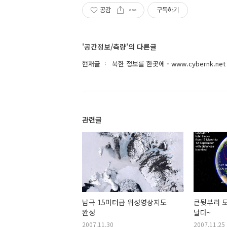
공감
구독하기
'공간정보/측량'의 다른글
현재글
북한 정보를 한곳에 - www.cybernk.net
관련글
남극 15미터급 위성영상지도
큰뒷부리 도
완성
날다~
2007.11.30
2007.11.25