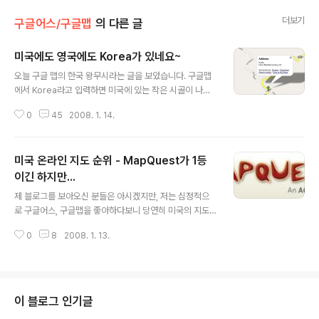
더보기
구글어스/구글맵
의 다른 글
미국에도 영국에도 Korea가 있네요~
글 내용
오늘 구글 맵의 한국 왕무시라는 글을 보았습니다. 구글맵
에서 Korea라고 입력하면 미국에 있는 작은 시골이 나온
다면서, 한국이 무시된다는 말씀이었습니다. 물론 저는 찬
0
45
2008. 1. 14.
성할 수 없었습니다. South Korea 또는 Republic of K
orea, 대한민국, 한국 모두 나오는데 무시라뇨... 원글쓰신
분과 다른 분이 댓글로 달아주셔서 china, japan, vietna
미국 온라인 지도 순위 - MapQuest가 1등
m,laos, england, france, italia, canada, mexico, c
had, egypt, brasil 등등 입력해 봤더니 그 나라로 연결
이긴 하지만...
글 내용
됩니다. 결국, 구글맵에서 우리나라는 Korea가 아니라 So
제 블로그를 보아오신 분들은 아시겠지만, 저는 심정적으
uth Korea이라는 것이구요, 무시된다고 볼만한 충분한 이
로 구글어스, 구글맵을 좋아하다보니 당연히 미국의 지도
유가 될 수 있을 것 같습니다. 대신어쨌든, 미국에 Korea..
서비스는 구글맵이 1등을 하고 있으리라고 생각했었습니
0
8
2008. 1. 13.
다. 하지만, 1등은 맵퀘스트이며, 2등인 구글맵의 점유율이
매우 빠르게 상승하고 있다고 합니다. 맵퀘스트(MapQue
st)는 전세계적으로도 인터넷지도를 거의 처음 시작한 사
이트입니다. 거의 10년전에 맵퀘스트를 보면서 신기해했
던 기억이 납니다. 맵퀘스트는 AOL(America On Line)
이 블로그 인기글
의 자회사입니다. 지금은 구글에 눌려 거의 명맥만 유지하