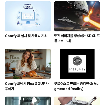
는 수준이지만, 한때는 엄청 잘 나갔던 통신회사였습니다.
인터넷이 본격적으로 활용되기 전, 모뎀으로 연결해서 동
호회 게시판에 접속해서 글을 읽고, 채팅을 하던 시절, 우리
나라의 천리안이나 하이텔과 비슷한 ..
ComfyUI 설치 및 사용법 기초
멋진 이미지를 생성하는 SDXL 프
롬프트 15개
ComfyUI에서 Flux GGUF 사
구글어스로 만드는 증강현실(Au
용하기
gmented Reality)