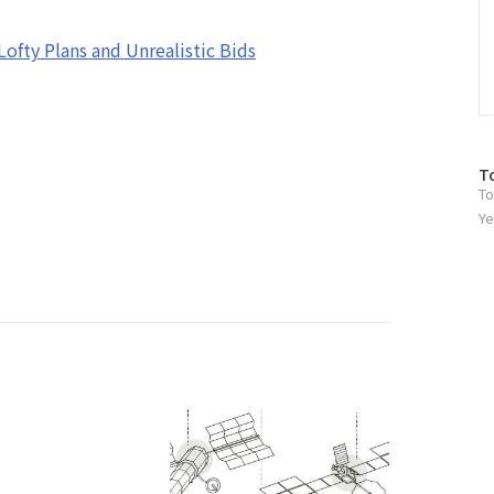
Lofty Plans and Unrealistic Bids
방
T
To
문
자
Ye
수