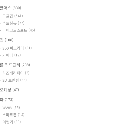
글어스
(830)
구글맵
(641)
스트릿뷰
(27)
마이크로소프트
(45)
사진
(108)
360 파노라마
(91)
카메라
(12)
론 쿼드콥터
(238)
라즈베리파이
(2)
3D 프린팅
(56)
오캐싱
(47)
기타
(173)
WWW
(65)
스마트폰
(14)
여행기
(33)