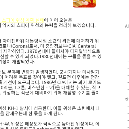
 스파이 위성 계획 실패
에 이어 오늘은
의 역사와 스파이 위성의 능력을 정리해 보겠습니다.
A
 아이젠하워 대통령시절 소련의 위협에 대처하기 위
Corona)로서, 미 중앙정보부(CIA: Centeral
로키드에서 제작하였다. 1970년대에 들어서야 디지털방식으로
할 수 있게 되었다.1980년대에는 구름을 뚫을 수 있
위성이 개발되었다.
첩보 분야에 변화가 발생하였다. 군사기지나 미사일기
이 어려운 목표를 찾아야 했고, 걸프전 이후에는 전장
 개선이 요구되었다. 1996년 CIA에서는 과거 로키드
0억불, 1.3톤, 버스만한 크기)을 대체할 수 있는, 작고
 위장하는 적군에 대비하기 위해 재촬영 주기를 줄이
공
성 KH-1 발사에 성공한다. 이들 위성은 소련에서 대
 잠재우는데 한 몫을 하게 된다.
H-4A 위성은 해상도가 극적으로 높아진 위성이다. 이
든 위성은 로키드(Lockheed)가 개발하였다.