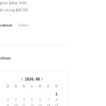
글어스 왕초보 가이드
글 LatLong 블로그란?
acebook
Twitter
rchives
alendar
2026. 08
일
월
화
수
목
금
토
1
2
3
4
5
6
7
8
9
10
11
12
13
14
15