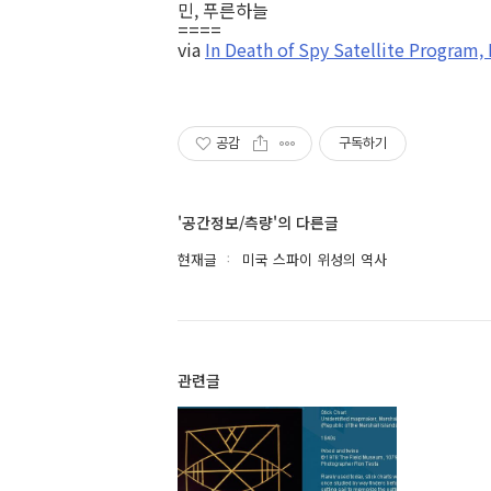
민, 푸른하늘
====
via
In Death of Spy Satellite Program, 
공감
구독하기
'공간정보/측량'의 다른글
현재글
미국 스파이 위성의 역사
관련글