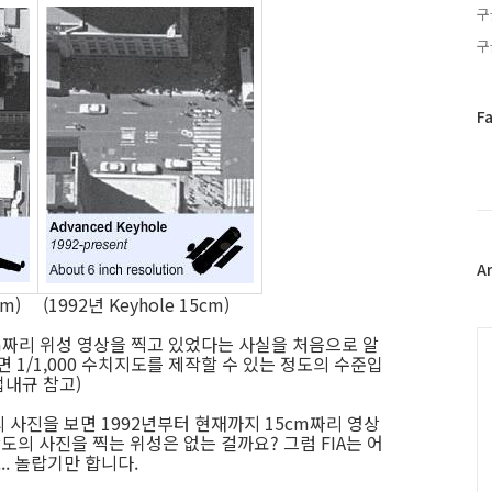
구
구
페
F
이
스
북
트
위
터
플
A
러
cm) (1992년 Keyhole 15cm)
그
인
C
m짜리 위성 영상을 찍고 있었다는 사실을 처음으로 알
 1/1,000 수치지도를 제작할 수 있는 정도의 수준입
내규 참고)
의 사진을 보면 1992년부터 현재까지 15cm짜리 영상
도의 사진을 찍는 위성은 없는 걸까요? 그럼 FIA는 어
.. 놀랍기만 합니다.