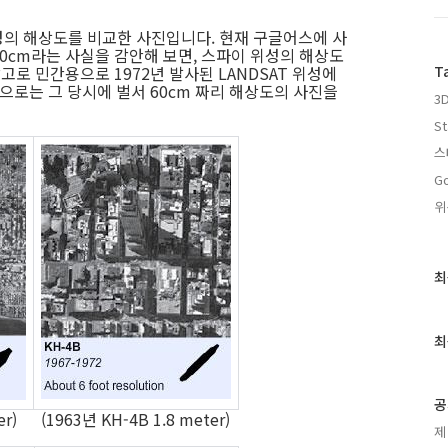
의 해상도를 비교한 사진입니다. 현재 구글어스에 사
 60cm라는 사실을 감안해 보면, 스파이 위성의 해상도
고로 민간용으로 1972년 발사된 LANDSAT 위성에
T
용으로는 그 당시에 벌서 60cm 짜리 해상도의 사진을
3D
St
스
Go
위
최
최
근
글
과
최
인
기
글
공
er) (1963년 KH-4B 1.8 meter)
제