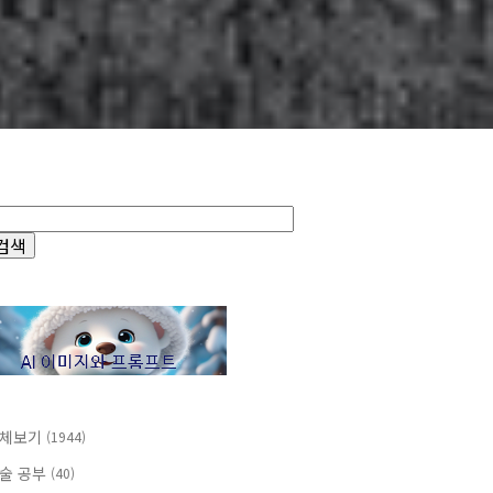
체보기
(1944)
술 공부
(40)