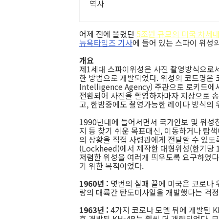
역사
어제 전에 올렸던
5조원 규모의 미국 차세대
뉴욕타임즈 기사
에 들어 있는 스파이 위성
개요
제1세대 스파이위성은 사진 촬영방식으로서
한 방법으로 개발되었다. 위성의 코드명은 코로나(
Intelligence Agency) 주관으로 
전환되어 사진을 촬영하자마자 지상으로 송신
고, 한밤중에도 촬영가능한 레이다 방식의 
1990년대에 들어서면서 국가안보 및 위성
지 등 찾기 쉬운 목표대신, 이동하거나 탐색
의 상황을 직접 사령관에게 전달할 수 있도록
(Lockheed)에서 제작한 대형위성(한기당 1
저렴한 위성을 여러개 띄우도록 요구하였다.
기 위한 목적이었다.
1960년 :
몇번의 실패 끝에 미국은 코로나 위
량의 대륙간 탄도미사일을 개발했다는 걱정을
1963년 :
4가지 코로나 모델 뒤에 개발된 K
후 개발된 KH-4B는 훨씬 더 개량되었다. 모