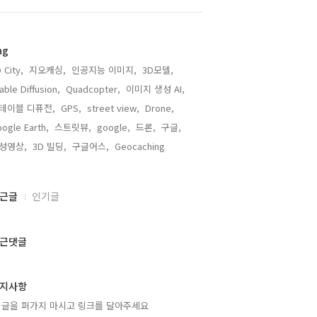
ag
 City,
지오캐싱,
인공지능 이미지,
3D모델,
able Diffusion,
Quadcopter,
이미지 생성 AI,
테이블 디퓨전,
GPS,
street view,
Drone,
ogle Earth,
스트릿뷰,
google,
드론,
구글,
성영상,
3D 빌딩,
구글어스,
Geocaching,
근글
인기글
근댓글
지사항
 글을 퍼가지 마시고 링크를 달아주세요