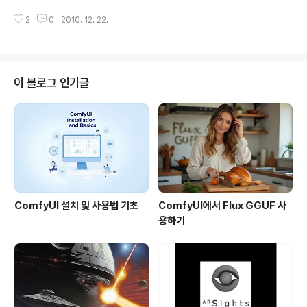
니다. 예전에는 물론 군사기지였을테죠. 해자였을 법한 웅
그래도 다섯번째 글입니다. 첫번째 글, 두번째 글, 세번째
덩이에는 예쁜 정원이 꾸며져 있습니다. 아래 무식하게 큰
2
0
2010. 12. 22.
글, 네번째 글을 읽어보세요. 네번째 글에서 언급한 것처럼
해안포도 아마 2차세계대전까지는 사용되..
이번 글은 구엘 공원입니다. 바르셀로나에서 딱 한군데만
봐야한다면 물론 사그라다 파밀리아 성당이지만, 두군데를
선택하라면 저는 구엘 공원을 선택할 것입니다. 다음에 정
말 충분한 시간이 있다면 하루 종일 구석구석 돌아보고 싶
이 블로그 인기글
습니다. 아래는 구엘 공원 입구입니다. 사진 중심부에 있는
동그라미 부분에 구엘공원의 대표 아이콘이라고 할 수 있
는 채색 타일 도마뱀이 있습니다. 아래가 그 도마뱀입니다.
제 카메라 배터리가 다 떨어지는 바람에 제가 직접 찍은 사
진은 없습니다. 그러고 보니 제..
ComfyUI 설치 및 사용법 기초
ComfyUI에서 Flux GGUF 사
용하기