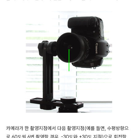
카메라가 한 촬영지점에서 다음 촬영지점(예를 들면, 수평방향으
로 60도씩 6번 촬영할 경우, -30도와 +30도 지점)으로 회전할