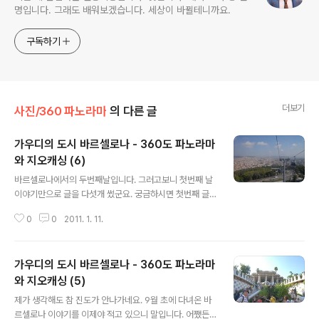
명입니다. 그래도 배워보겠습니다. 세상이 바뀔테니까요.
구독하기
더보기
사진/360 파노라마
의 다른 글
가우디의 도시 바르셀로나 - 360도 파노라마
와 지오캐싱 (6)
글 내용
바르셀로나에서의 두번째날입니다. 그러고보니 첫번째 날
이야기만으로 글을 다섯개 썼군요. 궁금하시면 첫번째 글,
두번째 글, 세번째 글, 네번째 글, 그리고 다섯번째 글을 읽
0
0
2011. 1. 11.
어보세요. 먼저 몬주익 공원을 둘러보기로 했습니다. 바르
셀로나 시내에서 남서쪽으로 있는 작은 동산으로 예전부터
있던 몬주익성, 그리고 1992년 하계 올림픽이 열린 몬주
가우디의 도시 바르셀로나 - 360도 파노라마
익 올림픽경기장도 바로 이 언덕에 있습니다. 일단 지하철
과 곤돌라를 타고 몬주익 언덕을 올라가서 걸어내려오기로
와 지오캐싱 (5)
글 내용
했습니다. 아래가 곤돌라의 모습입니다. 이걸 타고 끝까지
제가 생각해도 참 진도가 안나가네요. 9월 초에 다녀온 바
올라가서 내리면 몬주익 언덕입니다. 아래는 몬주익 성입
르셀로나 이야기를 이제야 적고 있으니 말입니다. 어쨌든