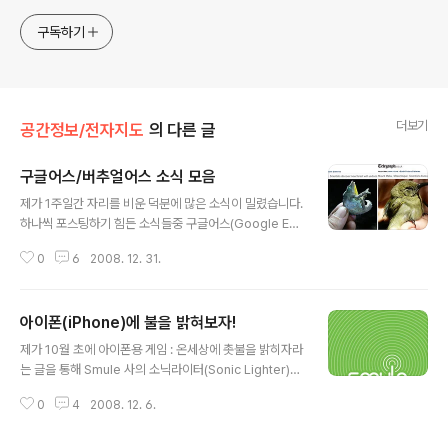
구독하기
더보기
공간정보/전자지도
의 다른 글
구글어스/버추얼어스 소식 모음
글 내용
제가 1주일간 자리를 비운 덕분에 많은 소식이 밀렸습니다.
하나씩 포스팅하기 힘든 소식들중 구글어스(Google Ear
th)/구글맵(Google Maps)/버추얼어스(Virtual Earth)
0
6
2008. 12. 31.
관련된 소식을 모아 포스팅합니다. 구글어스로 새로운 종
의 생물 발견 사실 보다 정확하게 말하면, 구글어스를 이용
해 살펴보다보니, 남아프리카 모잠비크 북부의 '마운트 마
아이폰(iPhone)에 불을 밝혀보자!
부'에서 7천만㎡ 규모의 삼림지대를 발견했고, 이를 상세
글 내용
하게 조사해보니 수 천가지 열대식물과 200여 종의 나비,
제가 10월 초에 아이폰용 게임 : 온세상에 촛불을 밝히자라
맹독을 품은 독사, 푸른 영양, 사망고 원숭이, 코끼리땃쥐
는 글을 통해 Smule 사의 소닉라이터(Sonic Lighter)를
등 다양한 생물종들을 발견했다는 것입니다. 즉, 구글어스
소개시켜드린 적이 있었습니다. 사실, 아이팟터치(iPod T
가 많은 도움이 된 건 사실이지만, 정확히 말하면 위성영상
0
4
2008. 12. 6.
ouch)가 제 손에 들어왔으니 즉시 해보고 싶었지만, 제가
을 이용해 고립된 숲을 발견했다는 정도가 맞을 겁니다. 하
만들어둔 미국 계정으로는 유료프로그램을 구입할 수 없어
지만, 수..