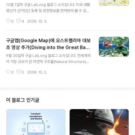
10월 1일자 구글 LatLong 블로그 소식입니다. 미국 대통
령선거 선거인단 등록 및 관련정보를 한꺼번에 볼 수 있는
선거정보 지도(Vote Infor Map)를 제작하였다는 내용입
0
4
2008. 10. 3.
니다. 제가 미국의 선거제도를 잘 몰라서 조금 그렇네요...
그래도... 원문 밑에 있는 비디오는 재미있습니다. 알만한
영화배우들이 등장해서 처음에는 선거하지 말라고, 왜 하
구글맵(Google Map)에 오스트랠리아 대보
냐고 하다가... 나중에 가면 꼭 해야한다고 이야기하고 있습
니다. 아래는 선거정보 지도(Vote Infor Map)에서 제가
초 영상 추가(Diving into the Great Barri
글 내용
아는 곳(1625 Post St, San Francisco, CA 94115)으
er Reef)
9월 30일자 구글 LatLong 블로그 소식입니다. 전세계에
로 검색해본 모습입니다. 그냥 위치만 보여주는 정도입니
서 가장 규모가 큰 자연적 구조물(Natural Structure)이
다. 아직 집계된 결과가 없기 때문인데, 10월 중순쯤 나온
자, 해상생물의 보고인 오스트랠리아 대보초(Great Barri
다고 합니다. 좌측을 보니, 우편으로 등..
0
0
2008. 10. 2.
er Reef)에 대한 지도 및 위성영상이 추가되었다는 내용
입니다. 그레이트 배리어 리프는 영화 의 배경이 되었던 곳
이기도 하며, 1981년 유네스코 세계자연유산에 등록된 그
레이트 배리어 리프는 세계에서 가장 규모가 큰 세계유산
이라고도 합니다. 대보초를 혹시 모르신다면... 맨큐님의 호
이 블로그 인기글
주 케언즈 여행기를 한번 읽어보시기 바랍니다. 산호초에
서 스노클링과 다이빙을 하면서 멋진 사진을 많이 찍어두
셨네요. 아래는 네이버에서 검색해서 멋진 사진 2장만 골
라본 겁니다. (출처 : 여기) 아래는 여기를 눌렀을 때 나타나
는, 오스..