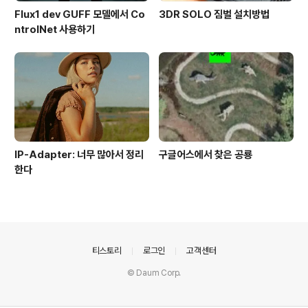
Flux1 dev GUFF 모델에서 Co
3DR SOLO 짐벌 설치방법
ntrolNet 사용하기
IP-Adapter: 너무 많아서 정리
구글어스에서 찾은 공룡
한다
의안내
티스토리
로그인
고객센터
© Daum Corp.