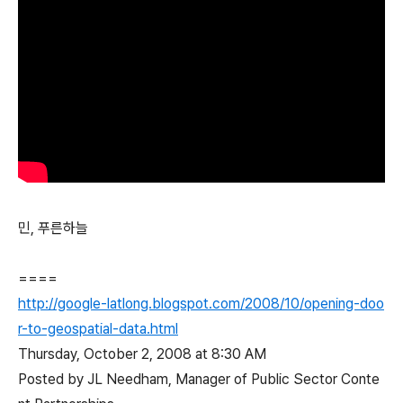
민, 푸른하늘
====
http://google-latlong.blogspot.com/2008/10/opening-doo
r-to-geospatial-data.html
Thursday, October 2, 2008 at 8:30 AM
Posted by JL Needham, Manager of Public Sector Conte