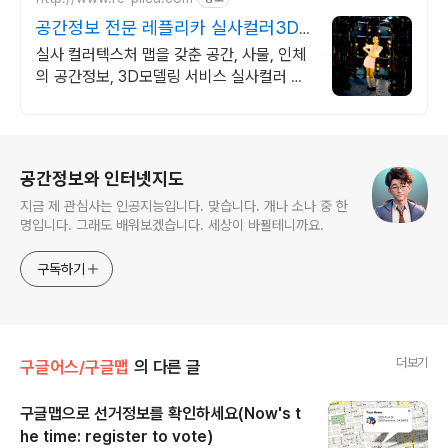
공간정보 전문 레플리카 실사컬러3D
스캔 서비스 전문
실사 컬러텍스처 맵을 갖춘 공간, 사물, 인체
의 공간정보, 3D모델링 서비스 실사컬러 텍
스처맵을 보유한 3D스캔 서비스를 받아보세
요!
로그 정보
공간정보와 인터넷지도
지금 제 관심사는 인공지능입니다. 맞습니다. 개나 소나 중 한
명입니다. 그래도 배워보겠습니다. 세상이 바뀔테니까요.
구독하기
더보기
구글어스/구글맵
의 다른 글
구글맵으로 선거정보를 확인하세요(Now's t
he time: register to vote)
글 내용