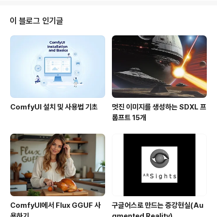
글어스 매니아들은 오래전부터 요구했던 기능인데, 이번에
드디어 추가가 되었네요. 사용하는 방법은 간단합니다. 화
이 블로그 인기글
면 위에 있는 툴바에서 시계모양의 아이콘을 누르면 시간
을 콘트롤 할 수 있는 슬라이드바가 생기고, 이것을 움직이
던가, 그 위에 있는 단추만 눌러보면 됩니다. 아래는 원문
맨 아래쪽에 있는 필라델피아의 미식축구장? 쪽을 살펴보
겠습니다. 서쪽에 있..
ComfyUI 설치 및 사용법 기초
멋진 이미지를 생성하는 SDXL 프
롬프트 15개
ComfyUI에서 Flux GGUF 사
구글어스로 만드는 증강현실(Au
용하기
gmented Reality)