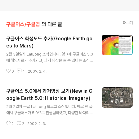
더보기
구글어스/구글맵
의 다른 글
구글어스 화성모드 추가(Google Earth go
es to Mars)
글 내용
2월 3일일자 LatLong 소식입니다. 엊그제 구글어스 5.0
에 해양자료가 추가되고, 과거 영상을 볼 수 있다는 소식을
전해드렸는데, 세번째로 화성 모드가 추가되었다는 내용입
0
4
2009. 2. 4.
니다. 기존에도 웹버전으로 구글 화성(Google Mars)이
있었지만, 구글어스처럼 3차원으로 볼 수 없어서 아쉬운
점이 많았었습니다. 또한, 오래전에 행성운동 관찰해보기
구글어스 5.0에서 과거영상 보기(New in G
라는 글에 올린 것처럼 구글어스에 KML을 추가해서 다른
행성을 볼 수 있는 형태는 있었지만, 영상도 부족하고, 관련
oogle Earth 5.0: Historical Imagery)
글 내용
자료도 많이 부족했었습니다. 그런데, 이번에 추가된 화성
2월 2일자 구글 LatLong 블로그 소식입니다. 바로 전 글
모드에는 칼라영상, 높이를 사용한 칼라코드 영상, 근적외
에서 구글어스가 5.0으로 판올림하였고, 다양한 바다의 모
영상 등을 볼 수 있을 뿐 아니라, 유명한 지점에 대한 자세
습을 볼 수 있다고 알렸습니다. 이 글은 이외에 역사 영상,
한 설명도 들어 있고, 특히 미항공우주국(NASA)에서 발사
2
2
2009. 2. 3.
즉, 과거의 영상을 볼 수 있는 기능이 추가되었다는 내용입
한 탐사선들의 궤..
니다. 사실 이 기능은, 제가 오래 전에 올린 구글어스 5.0에
는 어떠한 기능이 추가될까?에는 언급을 하지 않았지만, 구