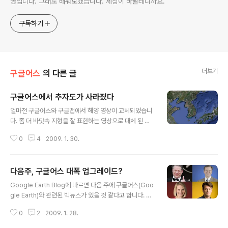
명입니다. 그래도 배워보겠습니다. 세상이 바뀔테니까요.
구독하기
더보기
구글어스
의 다른 글
구글어스에서 추자도가 사라졌다
글 내용
얼마전 구글어스와 구글맵에서 해양 영상이 교체되었습니
다. 좀 더 바닷속 지형을 잘 표현하는 영상으로 대체 된 것
입니다. (참고 : 다음주, 구글어스 대폭 업그레이드?) 아래
0
4
2009. 1. 30.
는 우리나라 주변의 바다모습을 캡처한 것입니다. 황해는
깊이가 얕고, 동해는 아주 깊다는 것을 쉽게 알아 보실 수
있을 겁니다. 그런데, 이 과정에서 해외 블로그 몇몇 분들
다음주, 구글어스 대폭 업그레이드?
(예 : Ogle Earth)이 먼 바다에 있는 섬들이 사라졌다는 글
글 내용
을 올렸습니다. 그래서, 저도 혹시나 싶어 우리나라 주변을
Google Earth Blog에 따르면 다음 주에 구글어스(Goo
찾아보던 중, 전라남도와 제주도 중간쯤에 있는 추자도를
gle Earth)와 관련된 빅뉴스가 있을 것 같다고 합니다. 지
비롯해 육지에서 좀 떨어진 섬들이 안보인다는 것을 알게
난 주 금요일, 구글에서 언론사들에게 초대장을 보냈는데,
되었습니다. 이걸 비교해서 보여드려야 하는데... 하고 고민
0
2
2009. 1. 28.
2월 2일에 샌프란시스코에서 "구글어스에 관한 특별한 공
하다가, aero님께서 다음지도를 구글어스 플러그인에 올
지"를 공개할 예정이라는 것입니다. 이 모임에서는 전 미국