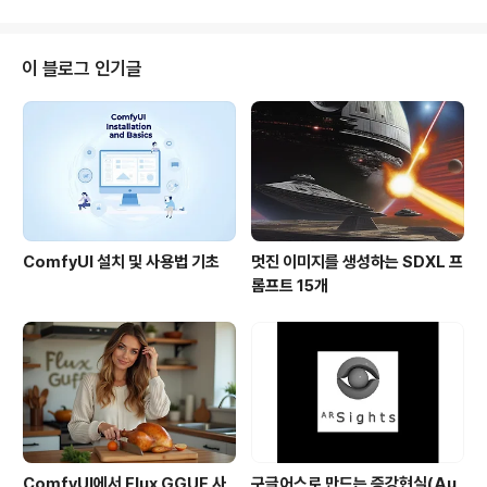
려볼 수 있게 만든..
부통령인 알 고어(Al Gore), 구글의 CEO인 에릭 슈미츠
(Eric Schmidt), 구글의 부사장인 마리사 메이어(Mariss
a Mayer), 구글의 구글어스/구글맵 담당 최고책임자인 존
이 블로그 인기글
행크(John Hanke) 등이 발표할 예정이라고 하니, 정말
대단한 소식일 것만은 분명한 것 같습니다. 참고로, 지난번
이처럼 유명인사가 참석한 모임은 2006년 6월 구글어스
4.0을 발표했을 때라고 합니다. 그..
ComfyUI 설치 및 사용법 기초
멋진 이미지를 생성하는 SDXL 프
롬프트 15개
ComfyUI에서 Flux GGUF 사
구글어스로 만드는 증강현실(Au