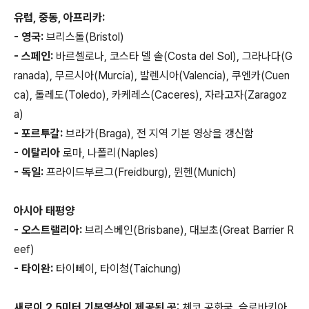
유럽, 중동, 아프리카:
- 영국:
브리스톨(Bristol)
- 스페인:
바르셀로나, 코스타 델 솔(Costa del Sol), 그라나다(G
ranada), 무르시아(Murcia), 발렌시아(Valencia), 쿠엔카(Cuen
ca), 톨레도(Toledo), 카케레스(Caceres), 자라고자(Zaragoz
a)
- 포르투갈:
브라가(Braga), 전 지역 기본 영상을 갱신함
- 이탈리아
로마, 나폴리(Naples)
- 독일:
프라이드부르그(Freidburg), 뮌헨(Munich)
아시아 태평양
- 오스트랠리아:
브리스베인(Brisbane), 대보초(Great Barrier R
eef)
- 타이완:
타이뻬이, 타이청(Taichung)
새로이 2.5미터 기본영상이 제공된 곳
: 체코 공화국, 슬로바키아,