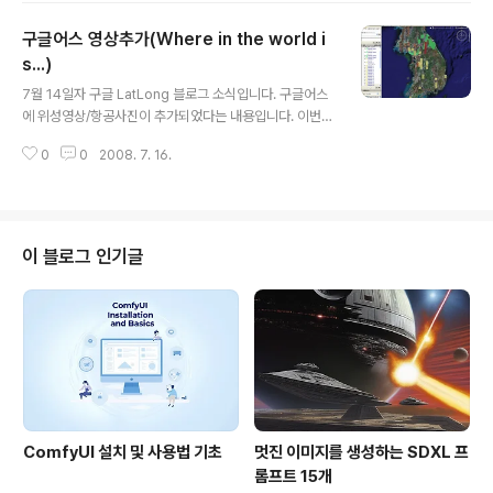
가, 자체적으로 제작한 3D 모델을 구글에 제공하려면 구글
구글어스 영상추가(Where in the world i
3D 이미지갤러리(Warehouse)에 올리는 방법뿐이 없었
지만, 3차원 도시 프로그램을 이용하면, 보다 체계적으로
s...)
글 내용
한꺼번에 올릴 수 있고, 기술적인 협력도 지원받을 수 있는
7월 14일자 구글 LatLong 블로그 소식입니다. 구글어스
것으로 알고 있습니다. 어쨌든... 아래에 있는 본문을 보시
에 위성영상/항공사진이 추가되었다는 내용입니다. 이번에
면 약 4개월 동안 3차원 도시 프로그램을 통해 구글어스에
도 퀴즈형식으로 나왔기 때문에 내용은 번역하지 않았습니
서 3차원으로 변신한 도시가 소개되어 있습니다. 물론, 워
0
0
2008. 7. 16.
다. 내일 해답이 나온다니 기다려 보시면 되고요, Google
싱턴 DC를 제외하면 ..
Earth Blog에는 이미 이 사실을 알고, 영상이 추가된 지역
에 관해 리스트를 작성해 두었습니다. 이번에 업데이트된
지역은 스페인, 포르투갈, 체코, 슬로바키아, 헝가리, 크로
아티아, 오스트랠리아, 미국, 멕시코, 이탈리아, 베네주엘
이 블로그 인기글
라, 독일, 캐나다, 캘리포니아, 영국, Cote d'lvoire 등입
니다. 우리나라 지역이 갱신되었는지는 확인하는 방법은
여기를 읽어보시기 바랍니다. 대략 살펴봤지만, 이번엔 갱
신이나 추가된 지역이 없는 것 같네요. 혹시 추가된 영상을
발견하셨..
ComfyUI 설치 및 사용법 기초
멋진 이미지를 생성하는 SDXL 프
롬프트 15개