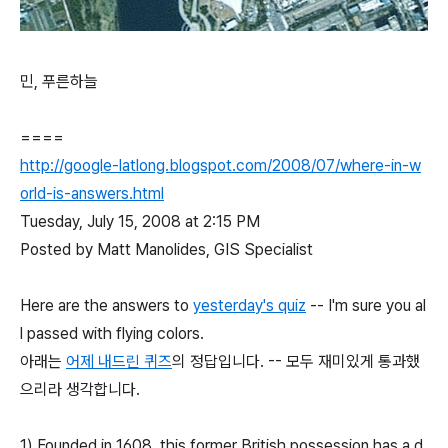
민, 푸른하늘
====
http://google-latlong.blogspot.com/2008/07/where-in-w
orld-is-answers.html
Tuesday, July 15, 2008 at 2:15 PM
Posted by Matt Manolides, GIS Specialist
Here are the answers to
yesterday's quiz
-- I'm sure you al
l passed with flying colors.
아래는
어제 내드린 퀴즈
의 정답입니다. -- 모두 재미있게 통과했
으리라 생각합니다.
1) Founded in 1608, this former British possession has a d