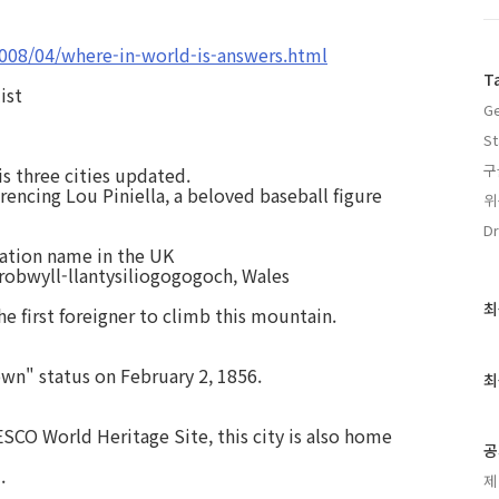
2008/04/where-in-world-is-answers.html
T
ist
Ge
St
구
is three cities updated.
rencing Lou Piniella, a beloved baseball figure
위
Dr
tation name in the UK
robwyll-llan
tysiliogogogoch, Wales
최
최
he first foreigner to climb this mountain.
근
글
own" status on February 2, 1856.
과
최
인
기
SCO World Heritage Site, this city is also home
글
공
.
제