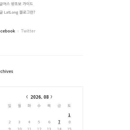
글어스 왕초보 가이드
글 LatLong 블로그란?
acebook
Twitter
rchives
alendar
2026. 08
일
월
화
수
목
금
토
1
2
3
4
5
6
7
8
9
10
11
12
13
14
15