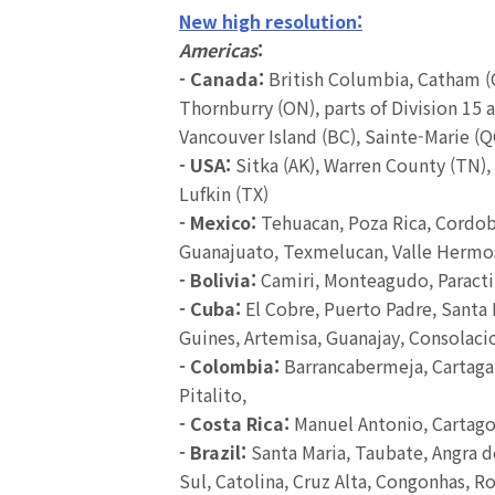
New high resolution:
Americas
:
- Canada:
British Columbia, Catham (
Thornburry (ON), parts of Division 15
Vancouver Island (BC), Sainte-Marie (Q
- USA:
Sitka (AK), Warren County (TN), 
Lufkin (TX)
- Mexico:
Tehuacan, Poza Rica, Cordob
Guanajuato, Texmelucan, Valle Hermoso
- Bolivia:
Camiri, Monteagudo, Paracti
- Cuba:
El Cobre, Puerto Padre, Santa 
Guines, Artemisa, Guanajay, Consolaci
- Colombia:
Barrancabermeja, Cartaga, 
Pitalito,
- Costa Rica:
Manuel Antonio, Cartag
- Brazil:
Santa Maria, Taubate, Angra d
Sul, Catolina, Cruz Alta, Congonhas, R