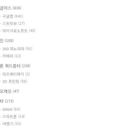
글어스
(830)
구글맵
(641)
스트릿뷰
(27)
마이크로소프트
(45)
사진
(108)
360 파노라마
(91)
카메라
(12)
론 쿼드콥터
(238)
라즈베리파이
(2)
3D 프린팅
(56)
오캐싱
(47)
기타
(173)
WWW
(65)
스마트폰
(14)
여행기
(33)