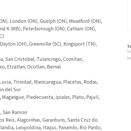
ON), London (ON), Guelph (ON), Meadford (ON),
 and 6 (MB), Peterborough (ON), Catham (ON),
C)
Dayton (OH), Greenville (SC), Kingsport (TN),
방
T
To
문
자
Ye
a, San Cristobal, Tulancingo, Comitan,
수
, Etzatlan, Ocotlan, Bernal
Lucia, Trinidad, Manicaragua, Placetas, Rodas,
on del Sur
Magangue, Piedecuesta, Ipiales, Plato, Pajuil,
o, San Ramon
os Reis, Alagoinhas, Garanhuns, Santa Cruz do
olandia, Leopoldina, Itaqui, Panambi, Rio Pardo,