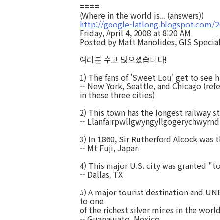
====
(Where in the world is... (answers))
http://google-latlong.blogspot.com/
Friday, April 4, 2008 at 8:20 AM
Posted by Matt Manolides, GIS Special
여러분 수고 많으셨습니다!
1) The fans of 'Sweet Lou' get to see h
-- New York, Seattle, and Chicago (refe
in these three cities)
2) This town has the longest railway s
--
Llanfairpwllgwy
ngyllgogerychwy
rnd
3) In 1860, Sir Rutherford Alcock was t
-- Mt Fuji, Japan
4)
This major U.S. city was granted "t
-- Dallas, TX
5) A major tourist destination and UNE
to one
of the richest silver mines in the world
--
Guanajuato, Mexico