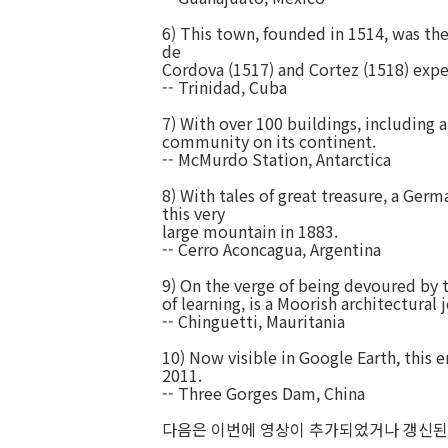
6) This town, founded in 1514, was th
de
Cordova (1517) and Cortez (1518) expe
-- Trinidad, Cuba
7) With over 100 buildings, including a
community on its continent.
-- McMurdo Station, Antarctica
8) With tales of great treasure, a Germ
this very
large mountain in 1883.
--
Cerro Aconcagua, Argentina
9) On the verge of being devoured by 
of learning, is a Moorish architectural 
-- Chinguetti, Mauritania
10) Now visible in Google Earth, this 
2011.
-- Three Gorges Dam, China
다음은 이번에 영상이 추가되었거나 갱신된