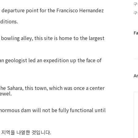
구
e departure point for the Francisco Hernandez
구
ditions.
페
F
 bowling alley, this site is home to the largest
이
스
북
트
an geologist led an expedition up the face of
위
터
플
A
러
the Sahara, this town, which was once a center
그
jewel.
인
C
enormous dam will not be fully functional until
 지역을 나열한 것입니다.