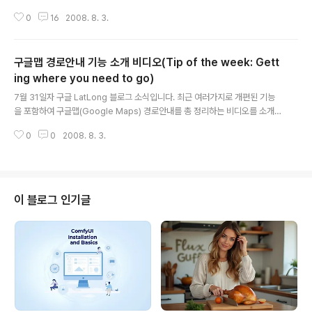
로소프트와 같은 거대 기업도 구글맵/구글어스, 버추얼어
0
16
2008. 8. 3.
스에 상세한 도로지도를 넣지 못하고, 별도의 서버를 구축
하여 운영하고 있습니다. 참고로, 과거에 중국지역 도로지
도 서비스가 어떠했는지는 제가 예전에 쓴 글을 읽어보시
구글맵 경로안내 기능 소개 비디오(Tip of the week: Gett
바랍니다. 또, 우리나라 지도가 구글맵에 나타날 수 없는지
는 윤석찬님께서 올리신 구글과 정부의 어설픈 지도 서비
ing where you need to go)
글 내용
스 협상법이라는 글을 읽어보시기 바랍니다. 그런데, 지금
7월 31일자 구글 LatLong 블로그 소식입니다. 최근 여러가지로 개편된 기능
현재 영문판 구글맵에 매우 상세한 도로지도가 나타나고
을 포함하여 구글맵(Google Maps) 경로안내를 총 정리하는 비디오를 소개
있습니다. 제가 구글 LatLong 블로그에 나오는 포스트를
하는 내용입니다. 사실 최근에 구글맵(Google Maps) 경로안내 기능은 많은
모두 소개해 드리고 있지만, 이런 소식은 전혀 없었는데, 솔
0
0
2008. 8. 3.
변화를 겪었습니다. 지난 주에는 보행자용 경로안내 서비스를 개시했고, 이번주
직히 잘 이해가 안가는 상황입니다. ==..
에는 경로안내 인쇄기능을 개선, 디자인 변경, 유료도로 회피 옵션 등이 추가되
었으니까요. 저도 한번 정리를 해야겠다 싶었는데, 마침 총정리하는 비디오가
나왔네요. 그런데... 이 비디오가 (당연히) 영어로 되어 있어서 영어 울렁증 때문
에 고민이신 분들께 도움이 안되는 문제가 있습니다. 다행히 그다지 어려운 내
이 블로그 인기글
용이 아니고 시간도 짧아서 제가 자막을 만들어 보았습니다. 혹시 틀리더라도
그러려니....