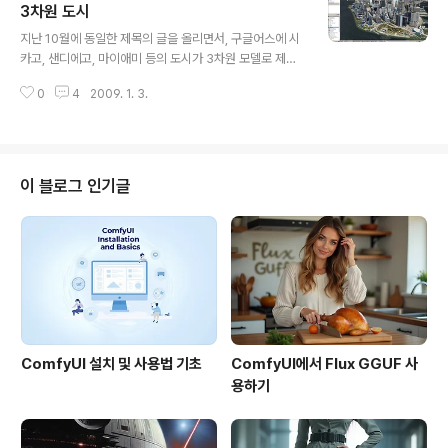
a Mayer), 구글의 구글어스/구글맵 담당 최고책임자인 존
3차원 도시
글 내용
행크(John Hanke) 등이 발표할 예정이라고 하니, 정말
지난 10월에 동일한 제목의 글을 올리면서, 구글어스에 시
대단한 소식일 것만은 분명한 것 같습니다. 참고로, 지난번
카고, 샌디에고, 마이애미 등의 도시가 3차원 모델로 제작
이처럼 유명인사가 참석한 모임은 2006년 6월 구글어스
되었다고 말씀드렸습니다. 또한 이 모델들은 샌번(Sanbo
4.0을 발표했을 때라고 합니다. 그..
0
4
2009. 1. 3.
rn)이나 사이버시티(CyberCity)에서 제작한 것으로 보인
다고 말씀드렸고요. 그런데, Google Earth Blog에 따르
면 그 이후에 뉴욕시가 3차원으로 탈바꿈했으며, 이번엔
회색건물(텍스처가 없는 3차원모델)이 많이 추가되었다고
합니다. 먼저, 아래는 3차원 모델을 모두 띄워본 뉴욕시의
이 블로그 인기글
모습입니다. 클릭하시면 원본을 보실 수 있는데, 정말 너무
멋지네요. Credit을 보니 여기도 Sanborn에서 제작했습
니다. 아래는 샌프란시스코의 모습입니다. 가운데쯤 있는
삼각형의 건물은 샌프란시스코의 대표적인 랜드마크(Lan
dmark)..
ComfyUI 설치 및 사용법 기초
ComfyUI에서 Flux GGUF 사
용하기