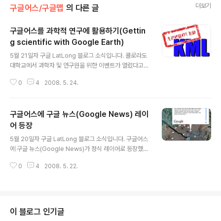
더보기
구글어스/구글맵
의 다른 글
구글어스를 과학적 연구에 활용하기(Gettin
g scientific with Google Earth)
글 내용
5월 21일자 구글 LatLong 블로그 소식입니다. 콜로라도
대학교에서 과학자 및 연구원을 위한 이벤트가 열렸다고
합니다. 주요 내용은 "KML과 구글어스를 사용하여, 과학
0
4
2008. 5. 24.
적 연구 성과를 쉽게 보여주고 의사소통할 수 있는 방법"에
대해 서로 토론하는 자리였다고 합니다. 구글어스 아웃리
치 전시장(Showcase)에 들어가 보시면 지구 환경보호,
구글어스에 구글 뉴스(Google News) 레이
교육, 문화 등 다양한 주제에 대한 KML이 올려져 있습니
다. 엊그제 소개시켜 드린 지구온난화에 관한 KML가 좋은
어 등장
글 내용
예가 되겠죠. 하지만, 아직도 과학자나 연구자들이 구글어
5월 20일자 구글 LatLong 블로그 소식입니다. 구글어스
스나 KML을 활용하여 자신들의 성과를 알리는 것은 제한
에 구글 뉴스(Google News)가 정식 레이어로 등장했다
이 많다고 할 수 있습니다. "구글어스에서 관심장소 공유하
는 내용입니다. 제 블로그에는 지도와 뉴스가 결합되는 매
는 방법"에는 KML을 쉽게 사용하는 방법이 설명되어 있지
0
4
2008. 5. 22.
쉬업에 대한 글이 여러 개 있습니다. 뉴스 속의 구글맵, 구
만, 보다 복잡하게, 보..
글맵 + 뉴스 매쉬업, BBC 뉴스 지도 등이 그 예입니다. 또
한, 개인지도를 활용하여, 시민언론의 My Map 활용, BB
C 대화식 홍수지도, 미시시피 강 교량붕괴, 샌디에고 산불
지도, 중국 폭설 지도 등과 같이 1회성 지도를 만드는 예는
이 블로그 인기글
수없이 많고요. 이와 같이 지도와 뉴스를 결합한다는 것은,