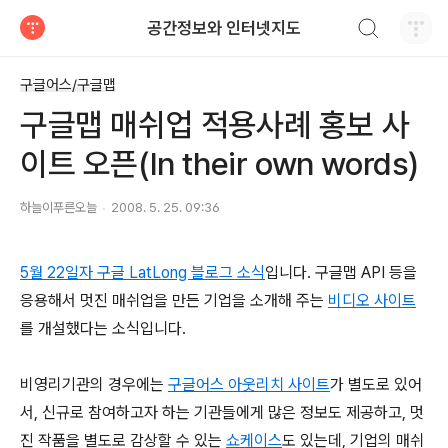
검색하기
공간정보와 인터넷지도
티스토리
구글어스/구글맵
구글맵 매쉬업 적용사례 홍보 사
이트 오픈(In their own words)
하늘이푸른오늘
2008. 5. 25. 09:36
5월 22일자 구글 LatLong 블로그 소식
입니다. 구글맵 API 등을
응용해서 멋진 매쉬업을 만든 기업을 소개해 주는
비디오 사이트
를 개설했다는 소식입니다.
비영리기관의 경우에는
구글어스 아웃리치 사이트
가 별도로 있어
서, 신규로 참여하고자 하는 기관들에게 많은 정보도 제공하고, 멋
진 작품을 별도로 감상할 수 있는
쇼케이스
도 있는데, 기업의 매쉬