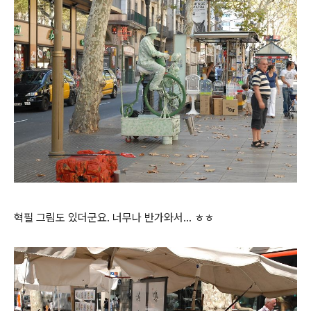
혁필 그림도 있더군요. 너무나 반가와서... ㅎㅎ