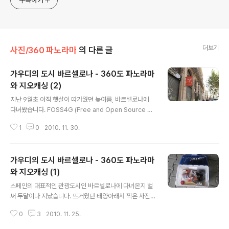
구독하기
더보기
사진/360 파노라마
의 다른 글
가우디의 도시 바르셀로나 - 360도 파노라마
와 지오캐싱 (2)
글 내용
지난 9월초 아직 햇살이 따가웠던 늦여름, 바르셀로나에
다녀왔습니다. FOSS4G (Free and Open Source So
ftware for GIS)라는 컨퍼런스에 참석하기 위해서였습니
1
0
2010. 11. 30.
다. 짬이 날때 마다 관광도 다니고, 사진도 찍고 지오캐싱도
했습니다. 오늘은 첫번째 글에 이어 두번째 입니다. (이글에
는 360도 파노라마도 없고, 지오캐싱에 관한 내용도 없네
가우디의 도시 바르셀로나 - 360도 파노라마
요~) 오래된 유럽도시를 걸을 때마다, 석조건물들과 돌로
만들어진 도로, 골목골목 숨겨져 있는 작은 가게들을 보며
와 지오캐싱 (1)
글 내용
놀라게 됩니다. 골목길을 돌다보면 문득 나타나는 광장들,
스페인의 대표적인 관광도시인 바르셀로나에 다녀온지 벌
그리고 한가로이 쉬고 있는 관광객들과 마음씨 좋아보이는
써 두달이나 지났습니다. 뜨거웠던 태양아래서 찍은 사진
노부부들이 평화로워 보이죠. 작은 골목길들을 이리저리
들을 영하의 날씨가 되어서야 공개하게 되네요. 그러다보
헤메다 드디어 Cathedral of Santa Eulalia 를 ..
0
3
2010. 11. 25.
니 기억도 가물가물합니다. 정확히 어디를 들렀는지 알려
면 여행 안내서라도 있어야 할텐데, 제가 가지고 갔던 책은