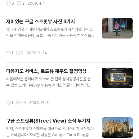
작성시간
0
2
2009. 4. 1.
오른쪽 아래를 ..
에서 스트릿뷰 촬영에 사용되는 차량은 구글에서 직접 제
작한 것입니다. 제가 예전에 올린 구글맵 스트릿뷰 촬영 차
량 사진 모음이라는 글을 보시면, 여러가지 사진을 보실 수
재미있는 구글 스트릿뷰 사진 3가지
있는데, 아래는 그 중 하나로, 센서의 모습입니다. 윗부분에
글 내용
엊그제 영국과 네덜란드에서 스트릿뷰가 시작되었다는 소
8각형 모양으로 생긴 것은 디지탈 카메라 모듈로 보이며,
식을 전해드렸는데, 오늘은 좀 재미있는 스트릿뷰 영상을
그 아래 3개는 레이저 스캐너입니다. 그런데 Google Ear
3가지 소개해 드리겠습니다. 먼저 "월리를 찾아라(Wher
th Blog의 글에 따르면, 이 센서(스트릿뷰 2.0)에 FLIR th
e's the Wally)"의 그 월리가 스트릿뷰에 촬영되었습니
ermal imaging, 즉 열적외선 촬영장비가 부착되어 있다
작성시간
1
2
2009. 3. 24.
다. 아래 사진을 보시면 정말 분위기가 비슷하죠? 그런데,
는 것입니다. 이 열적외선 장비를 사용하면 건..
이건 연출된 사진이랍니다. 즉, BBC 뉴스 맨 아래를 보시
면, 런던시와 구글이 서로 협력해서 이렇게 사진을 촬영했
다음지도 서비스, 로드뷰 제주도 촬영영상
고, 스트릿뷰를 오픈할 때 뉴스를 통해 알린 것입니다. 직접
글 내용
찾아보시려면 여기를 눌러보시면 됩니다. (via Google
다음에서는 올해내로 50cm 급 전국 정사항공사진을 볼
Maps Mania) 아참, 예전에 구글어스에서 월리를 찾아라
수 있는 스카이뷰(Sky View) 서비스와 길거리에서 직접
라는 이벤트도 있었습니다. 한번 읽어보시길... 두번째, 스
촬영한 로드뷰(Road View) 서비스를 공개할 예정입니다.
트릿뷰에 뮤직비디오 촬영장면이 잡혔습니다. 아래 사진에
로드뷰는 처음 언론에 떴을 때, 스트릿뷰(Street View)라
작성시간
1
24
2008. 12. 3.
서는 아직 촬영전..
는 이름을 사용했었는데, 제가 예전에 쓴 다음 지도서비스
가 구글맵을 이길 수 있을까라는 글에서 말씀드린 것처럼
새로 작명을 했네요. 어쨌든, 지금 여기를 들어가 보시면,
구글 스트릿뷰(Street View) 소식 두가지
다음의 스카이뷰와 로드뷰에 대한 소개자료를 보실 수 있
글 내용
습니다. 아래는 화면을 캡쳐한 것입니다. 다음의 로드뷰는
먼저, 스트릿뷰가 스페인을 대상으로 서비스되기 시작했다
제가 오래전부터 소개해드린 것처럼 픽스코리아에서 촬영
는 소식입니다. 자세한 내용은 Google Earth Blog를 읽