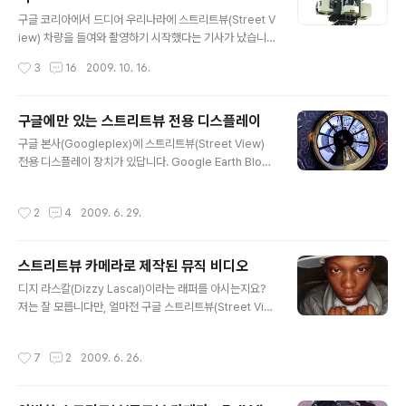
영된 건물 간판 등을 자동으로 추출하여 광고영역으로 활
글 내용
용할 수 있는 기술을 말하는 것 같습니다. 좀 더 자세한 내
구글 코리아에서 드디어 우리나라에 스트리트뷰(Street V
용은 digxtal을 읽어보시고요, 아래는 특허파일(pat2010
iew) 차량을 들여와 촬영하기 시작했다는 기사가 났습니
0004995.pdf)에 들어 있는 사진중 하나입니다. 특허의
다. "지난주말부터 서울 지역에서 관련 촬영 장비가 탑재된
작성시간
3
16
2009. 10. 16.
내..
전용차량을 가동해 거리 사진을 찍기 시작했고, 촬영이 끝
나면 보완작업을 거쳐 공식 서비스한다는 계획"이라고 하
네요. 구글은 원래 자체적으로 자료를 제작하는 경우가 거
구글에만 있는 스트리트뷰 전용 디스플레이
의 없는데, 스트리트뷰는 예외입니다. 그만큼 중요성이 크
글 내용
구글 본사(Googleplex)에 스트리트뷰(Street View)
다는 뜻이 될 수 있을 것 같습니다. 이 때문에 영국, 일본 등
전용 디스플레이 장치가 있답니다. Google Earth Blog
세계 각국에서 프라이버시 침해 문제로 시끄러웠고, 심지
에 따르면 "사방이 컴퓨터 스크린으로 둘러쌓여 있는 동
어 일본의 경우 재촬영까지 했으면서도 스트리트뷰 커버리
굴"이라고 표현하고 있네요. 아래는 이 "동굴"의 360*18
지를 넓히려는 노력은 계속되고 있습니다. 그래서 결국 우
작성시간
2
4
2009. 6. 29.
0 VR 파노라마를 "Planet View" 방식으로 본 모습입니
리나라까지 들어오게 된 거구요. 아래는 일본에서 만들어
다. (360*180 파노라마 사진을 Planet View로 만드는
진 스트리트뷰 애니메이션입니다. 아주 ..
방법은 이 글을 참고하시면 됩니다.) 가운데 있는 사람은 촬
스트리트뷰 카메라로 제작된 뮤직 비디오
영자로서, 360cities.net의 운영자인 Jeffrey Martin
글 내용
입니다. 저도 이번 San Jose의 Where 2.0 컨퍼런스에
디지 라스칼(Dizzy Lascal)이라는 래퍼를 아시는지요?
서 잠깐 만났었습니다.^^ 주변에 오렌지를 반으로 잘라놓
저는 잘 모릅니다만, 얼마전 구글 스트리트뷰(Street Vie
은 듯한 청색 부분이 컴퓨터 스크린이고, 아래쪽은 출입구
w) 에 사용되는 카메라와 유사한 카메라를 사용하여 뮤직
입니다. 아래는 이 36..
비디오를 촬영했다는 소식을 접했습니다. (via Digital Ur
작성시간
7
2
2009. 6. 26.
ban) 아래가 그 뮤직비디오입니다. 곡은 Bonkers 라고
하네요. 전혀 구글 스트리트뷰(Street View)나 다음 로드
뷰와 닮은 것 같지 않다... 싶으실 텐데요, 약 28초 경에 나