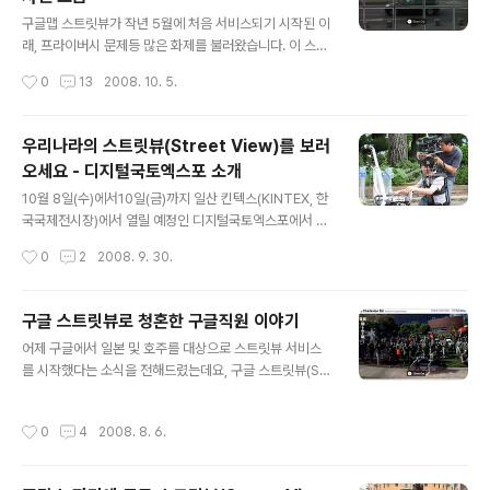
조), 얼마나 많은 화제를 가져올 지 정말 기대가 되지 않을
글 내용
수 없습니다. 이러한 인기에 비례해서 구글맵 차량에 대한
구글맵 스트릿뷰가 작년 5월에 처음 서비스되기 시작된 이
관심도 많습니다. 저도 오래전에 스트릿뷰 촬영차량 사진
래, 프라이버시 문제등 많은 화제를 불러왔습니다. 이 스트
을 올리기도 했고, 스트릿뷰는 어떻게 만들어지나라는 글
릿뷰 영상에 촬영된 재미있는 사진들을 소개해 드리겠습니
작성시간
0
13
2008. 10. 5.
에서 Immersive Media라는 회사에서 개발한 센서를 소
다. 자기 집앞 사진을 직접 본다는 것이 정말 신기한 일일
개하기도 했습..
수 밖에 없습니다. 엊그제 올라온 우리 어머니 구글에 사진
이 실리다라는 글이나, 구글어스로 일본에서 묵었던 숙소
우리나라의 스트릿뷰(Street View)를 보러
의 창문까지, google map street view로 본 뉴욕의 한
오세요 - 디지털국토엑스포 소개
국식당과 같은 글만 봐도, 우리나라에 만약 이와 비슷한 서
글 내용
비스가 이루어질 경우, 얼마나 많은 화제를 가져올지, 혹은
10월 8일(수)에서10일(금)까지 일산 킨텍스(KINTEX, 한
얼마나 부정적인 말들이 쏟아져 나올지 정말 기대가 되지
국국제전시장)에서 열릴 예정인 디지털국토엑스포에서 우
않을 수 없습니다. 스트릿뷰 갤러리(Google Street Vie
리나라에서 개발중인 구글 스트릿뷰(Street View)와 유
작성시간
0
2
2008. 9. 30.
w Gallery)라는 사이트는 구글맵 스트릿뷰(Street Vie
사한 시스템들을 직접 확인하실 수 있습니다. 자세한 내용
w..
을 전해드리기 전에, 엊그제 나온 소식을 한가지 먼저 전해
드리겠습니다. TechCabin 블로그에 올라온 Daum, 실사
구글 스트릿뷰로 청혼한 구글직원 이야기
거리 지도 서비스 준비중이라는 소식입니다. "waverider
글 내용
어제 구글에서 일본 및 호주를 대상으로 스트릿뷰 서비스
라는 블로거가 지난 9월 2일 어린이 대공원에서 작업을 하
를 시작했다는 소식을 전해드렸는데요, 구글 스트릿뷰(Str
고 있는 Daum 직원들을 발견하였고,구글맵(Google Ma
eet View)팀이 구글플렉스(Googleplex), 그러니까 구
p)에서 제공하는 스트릿뷰(StreetView) 서비스를 Dau
글 본부를 다시 촬영했다고 합니다. 예전에 구글플렉스를
m에서도 준비중이라는 것을 확인하였다"는 것입니다. 아
작성시간
0
4
2008. 8. 6.
촬영할 때에는 구글 지오팀, 즉, 구글어스 및 구글맵 등 지
래는 waverider님의 블로그에서 가져온 사진입니다. 카
도 관련 업무 담당팀들이 나와서 촬영을 했는데, 이번엔 모
메라..
든 직원이 나와서 촬영을 했네요. 이 직원들 모습을 잘 살펴