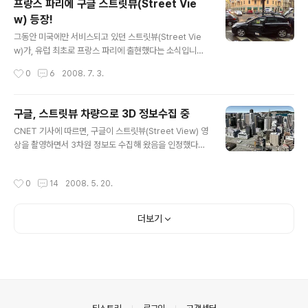
프랑스 파리에 구글 스트릿뷰(Street Vie
보면 재미있는 모습들이 많습니다. 아래는 Google Map
w) 등장!
s Mania에서 찾아낸 모습입니다. 싸움을 하는 듯한 모습,
글 내용
줄다리기 하는 모습, 물구나무 선 모습 등등... 재미있는 포
그동안 미국에만 서비스되고 있던 스트릿뷰(Street Vie
즈가 많네요. 그런데, Michael Weiss-Malik 이라는 구
w)가, 유럽 최초로 프랑스 파리에 출현했다는 소식입니다.
글 지오팀 직원 한명이 스트릿뷰 사진 촬영을 이용해 공..
제 블로그를 구독하시는 분들은 구글에서 유럽 여러도시를
작성시간
0
6
2008. 7. 3.
대상으로 스트릿뷰 영상을 촬영하고 있다는 소식을 들으셨
을 겁니다. 그 글들 중에는 스트릿뷰 차량으로 3차원 정보
를 수집하고 있다는 소식도 있었고요. (기타, 여기도 읽어보
구글, 스트릿뷰 차량으로 3D 정보수집 중
세요) 그런데, 드디어 프랑스 파리에 스트릿뷰가 등장했네
글 내용
CNET 기사에 따르면, 구글이 스트릿뷰(Street View) 영
요... 좀 잘 알려진 곳으로 몇몇 군데만 보여드리겠습니다.
상을 촬영하면서 3차원 정보도 수집해 왔음을 인정했다고
우선 파리하면 떠오르는 에펠탑의 모습입니다. 직접 보시
합니다. "3차원 자료를 수집하기 위해 레이저등 다양한 기
려면 여기를 눌러보세요. 다음은 개선문입니다. 직접 보고
술을 이용하고 있는데, 현재로서는 이렇게 수집된 3차원
싶으시면 여기를 눌러보세요. 다음은 콩코드 광장에 서 있
작성시간
0
14
2008. 5. 20.
정보는 실험적일 뿐"이라고 합니다. 또한, 구글이 유럽 여
는 오벨리스크입니다. 나폴레옹이 이집트에서 가져온 겁니
러 도시에서 스트릿뷰 영상을 촬영중이라는 것도 확인했다
다. 여기를 보시면 됩니다. 화질..
고 합니다. 이와 관련해 EU에서 스트릿뷰 서비스에 대한
더보기
우려가 높다는 ZDNet Korea의 기사도 나왔네요. 아래는
지난 4월에 이탈리아 밀란에서 촬영된 스트릿뷰 촬영차량
사진입니다. 여기와 여기를 눌러보시면 다른 사진도 보실
수 있습니다. (이와 관련된 내용은 구글어스 스트릿뷰 촬영
법을 읽어보시기 바랍니다.) ==== 그런데, 위 사진을 본
전문가들은 이 차량..
의안내