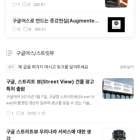
개
1
0
조회
81
구글어스로 만드는 증강현실(Augmented
Reality)
0
8
조회
61
구글어스/스트릿뷰
분류 전체보기
주요 글 목록
제 글을 퍼가지 마시고 링크를 달아주세요
모두보기
공지
구글, 스트리트 뷰(Street View) 건물 광고
특허 출원
글 내용
구글에서 2010년 1월 7일, 구글맵 스트리트뷰(Street Vi
ew)에 촬영된 영상의 일부에 광고를 넣을 수 있는 기술을
담은 특허를 출원했다고 합니다. (via digxtal, gizmod
작성시간
1
0
2010. 1. 17.
o) 특허 명칭은 "Claiming Real Estate in Panoramic
or 3D Mapping Environments for Advertising",
즉 "파노라마 또는 3차원 지도 환경에 담긴 부동산에 광고
구글 스트리트뷰 우리나라 서비스에 대한 생
영역 확보" 정도가 될 것 같은데요, 스트리트 뷰 영상에 촬
각