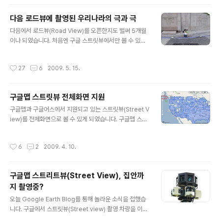
하면 원하는 곳으로 이동하거나 확대할 수 있게 된 것입니
다. 일단... 아래는 구글맵에서 샌프란시스코 금문교 부근을
다음 로드뷰에 촬영된 우리나라의 극과 극
스트리트 뷰 모드로 확인해 본 것입니다. 직접 보시려면 여
글 내용
다음에서 로드뷰(Road View)를 오픈한지도 벌써 5개월
기를 클릭하시면 됩니다. 도로면에 동그란게 보이시죠? 이
이나 되었습니다. 처음엔 구글 스트릿뷰에서만 볼 수 있던
제 스트리트뷰에서 마우스를 도로면에 가져가면 아래처럼
생생한 거리의 모습을 볼 수 있어, 많은 분들의 흥미를 끌었
동그라미가 생깁니다. 이 동그라미를 더블클릭하면 바로
습니다. 수많은 블로거 분들이 리뷰를 올리셨구요. 그중에
그 위치로 이동되고요. 원래 화살표를 눌러서 이동하면 바
작성시간
27
6
2009. 5. 15.
서 가장 화제가 되었던 것이 아래의 사진이었습니다. "염장
로 다음 위치에서 촬영된 사진을 볼 수 있는데, 마우스를 멀
을 지른다"로 부터 시작해서 사생활 침해다 아니다... 논쟁
리 가져가서 더블클릭하..
도 불러 일으켰구요. 직접 보시려면 여기를 눌러보시면 되
구글맵 스트릿뷰 전체화면 지원
는데, 그 이후 사라졌을 줄 알았는데, 아직도 그대로 있군
글 내용
요.^^ 머... 이렇게 재미있는 사진이 또 있으면 좋겠지만 저
구글맵과 구글어스에서 지원되고 있는 스트릿뷰(Street V
는 아직까지 들어보지 못했고, 대신 로드뷰에 촬영된 두 장
iew)를 전체화면으로 볼 수 있게 되었습니다. 구글맵 스트
소를 비교해 드리겠습니다. 먼저 아래는 제주도 지역에서
릿뷰를 접속한 후, 오른 쪽 위를 보시면 새로운 아이콘()이
로드뷰 버튼을 눌러본 모습입니다. 가운데에 있는 골프장
생겼는데, 이를 누르면 전체화면으로 보실 수 있습니다. (구
작성시간
6
2
2009. 4. 10.
에 로드뷰 선이 꽉 차있..
글맵 사용법은 맨 아래를 참고하세요.) 아래는 이탈리아 로
마에 있는 콜로세움을 스트릿뷰에서 확인해 본 모습입니
다. 오른쪽 위에 빨간 네모 박스가 새로 생긴 아이콘입니다.
구글맵 스트리트뷰(Street View), 집안까
아래는 이 아이콘을 눌렀을 때 나타나는 모습입니다. 제 모
지 촬영중?
니터가 좀 커서 캡처한 화면도 약간 큽니다. 모니터 전체에
글 내용
서 보니까 훨씬 멋집니다. 다음의 로드뷰도 이런 기능이 필
오늘 Google Earth Blog를 통해 놀라운 소식을 접했습
요할 듯 싶네요. 다음 로드뷰에도 동일한 기능이 있습니다.
니다. 구글에서 스트릿뷰(Street view) 촬영 차량을 이용
(제가 미처 체크를 못했네요. 죄송합니다.) 아래 그림처럼
하여 건물 내부까지 촬영중이라는 내용입니다. 현재 구글