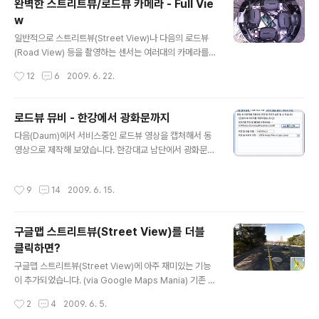
완벽한 스트리트뷰/로드뷰 카메라 - Full Vie
오는 아래와 비슷한 부분이 모두 스트리트뷰와 유사한 카
w
메라로 촬영된 겁니다. 사람이 있는 부분만 빼고, 좌우측을
글 내용
보면 건물들이 보이죠? 비디오를 보시면 이 건물들이 위에
일반적으로 스트리트뷰(Street View)나 다음의 로드뷰
서 아래쪽으로 계속 움직이는 것을 보실 수 있을 겁니다. 이
(Road View) 등을 촬영하는 센서는 여러대의 카메라를
배경은 아래 그림과 같은 레이디벅스(LadyB..
바깥 방향으로 촬영하여 결합한 것입니다. 이런 방식의 카
작성시간
12
6
2009. 6. 22.
메라는 본질적으로 여러가지 에러를 피할 수 없는데, 이를
극복한 카메라가 있어 소개시켜드립니다. 바로 Full View
라는 방식의 카메라입니다. 아래는 현재 다음 로드뷰의 촬
로드뷰 뮤비 - 한강에서 광화문까지
영을 담당하고 있는 픽스코리아에서 초기버전으로 만든 센
글 내용
다음(Daum)에서 서비스중인 로드뷰 영상을 캡처해서 동
서의 내부 구조입니다. 물론 현재는 완전히 달라졌지만, 기
영상으로 제작해 보았습니다. 한강대교 남단에서 광화문까
본적으로 4대의 카메라에 어안렌즈를 부착해서 촬영한 후,
지 가는 길입니다. 일단 제가 제작한 동영상을 먼저 한 번
소프트웨어를 사용하여 4장의 촬영을 스티칭하여 하나의
보시기 바랍니다. 동영상에 사용된 음악은 The Ting Tin
영상으로 만드는 방식은 변함이 없습니다. 아래는 구글 스
작성시간
9
14
2009. 6. 15.
gs의 "Shut up and let me go"입니다. 우리 딸래니가
트리트뷰 촬영용 카메라입니다. 윗부분에 8대의 카메라가
추천해 준 겁니다.^^ 동영상을 보시면 처음엔 정방향으로
장착되어 있습니다. 그러나, 이..
주행하다가 나중엔 역방향으로 주행을 합니다. 그리고... 처
구글맵 스트리트뷰(Street View)를 더블
음 촬영된 부분은 가을인데, 좀 지나면 여름으로 바뀌는 것
클릭하면?
도 보실 수 있습니다. 아... 서울역, 남대문, 서울시청앞, 세
글 내용
종로 사거리에선 좀 더 구경하시라고 주변을 한바퀴 돌렸
구글맵 스트리트뷰(Street View)에 아주 재미있는 기능
습니다. ==== 위 동영상은 총 751매의 사진으로 구성되
이 추가되었습니다. (via Google Maps Mania) 기존 스
어 있습니다. 캡처하는데만 거의 한시간 반정도 된 것 같습
트리트뷰에서는 도로에 선이 나오고, 이 선위에 있는 화살
작성시간
2
4
2009. 6. 5.
니..
표를 클릭해야만 이동이 가능했는데, 아무곳이나 더블클릭