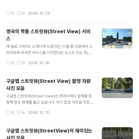
하고 있습니다. 픽스코리아 데모사이트에 들어가 보시면
어보시면 되는데요, 마드리드(Madrid), 바르셀로나(Barc
여의도 지역을 대상으로 로드뷰를 미리 구경하실 수 있습
elona), 발렌시아(Valencia), 세빌라(Sevilla) 등에서 서
작성시간
0
0
2008. 10. 29.
니다. 물론 다음지도 서비스가..
비스 된다고 하네요. 스트릿뷰는 대부분 미국을 대상으로
서비스되고 있지만, 처음에는 호주와 일본(8월), 다음으로
는 프랑스(10월)를 대상으로 서비스되었다가 이제 스페인
영국의 짝퉁 스트릿뷰(Street View) 서비
으로 서비스 범위가 확장되었네요. 아래는 바르셀로나에서
스
유명한 미완의 성가족 성당(Sagrada Familia Abstract
글 내용
a)가 스트릿뷰에 나타난 모습입니다. 직접 보시려면 여기
제 블로그에서도 소개시켜 드렸지만, 11월 중 다음에서 스
를 보시면 됩니다. 성가족 성당(Sagrada familia)은 188
트릿뷰와 유사한 서비스를 시작한다는 뉴스도 뜨는 등(참
2년에 건설되기 시작했으며, 1891..
고 : 아시아경제 뉴스), 이제 정말로 구체화되는가 싶어서
작성시간
0
0
2008. 10. 18.
제 가슴이 설레는데요, 영국에서 이와 비슷한 서비스가 시
작되었다는 소식입니다. 자세한 내용은 Digital Urban Bl
og의 글을 보시면 되는데요, 거의 런던 전역을 커버하고
구글맵 스트릿뷰(Street View) 촬영 차량
있다는 모양입니다. 직접 해 보시려면 http://www.seet
사진 모음
y.co.uk/ 를 방문하시면 됩니다. 아래는 영국국회의사당
글 내용
앞에 있는 시계탑(빅벤) 찾아본 모습입니다. 이미지 품질이
구글맵 스트릿뷰(Street View)는 프라이버시 문제를 포
그저 그런데다가... 정말 느려서 이래가지고 무슨 서비스가
함해 항상 화제를 몰고 있습니다. 자기 집앞 사진을 직접 본
될까... 싶을 정도네요. 참고로, 아래는 이 사이트의 기능을
다는 것이 정말 신기한 일일 수 밖에 없죠. 엊그제 올라온
작성시간
0
6
2008. 10. 10.
소개하는 비디오 입니다. London UK street l..
우리 어머니 구글에 사진이 실리다라는 글이나, 구글어스
로 일본에서 묵었던 숙소의 창문까지, google map stre
et view로 본 뉴욕의 한국식당과 같은 글만 봐도, 우리나
구글맵 스트릿뷰(StreetView)의 재미있는
라에 만약 이와 비슷한 서비스가 이루어질 경우(여기 참
사진 모음