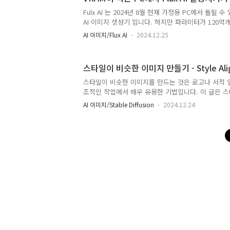
설치방법은 이 글을 보세요. 또한 SD_Forge 사용법은 
법과 거의 비슷하니 이를 참고하시면 됩니다.Flux-AI 모
Fulx AI 는 2024년 8월 현재 가정용 PC에서 돌릴
Imageimg..
AI 이미지 생성기 입니다. 하지만 파라미터가 120억개
량이 무지막지합니다. 이 글에 따르면 ComfyUI 에서
AI 이미지/Flux AI
2024.12.25
까요. 하지만 고성능 GPU 카드가 없어도 6GB VRAM
있는 방법이 있습니다. SD Forge WebUI를 사용하는
VRAM NF4 Flux 모델이란?Forge에서 Flux AI N
스타일이 비슷한 이미지 만들기 - Style Ali
란?SD Forge는 스테이블 디퓨전용 AUTOMATIC11
도와 GPU VRAM 소모를 최적화할 수 있도록 백본을
스타일이 비슷한 이미지를 만드는 것은 로고나 서적
A1..
조적인 작업에서 매우 유용한 기법입니다. 이 글은 
이미지를 생성하는 방법을 설명합니다.아래는 이 글
AI 이미지/Stable Diffusion
2024.12.24
여 생성된 일관성있는 로고의 예입니다.또다른 예로서
성할 수도 있습니다.이 글에서는 다음과 같은 내용을 다룹니
를 사용한 일관성있는 스타일(AUTOMATIC1111 및 Com
Reference를 이용한 일관성있는 스타일(AUTOMATIC
ComfyUI의 구현상 차이점AUTOMATIC1111과 C
트웨어스타일 전송의 원리AUTOMATIC1111 ..