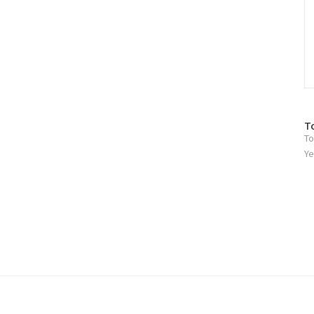
방
T
To
문
자
Ye
수