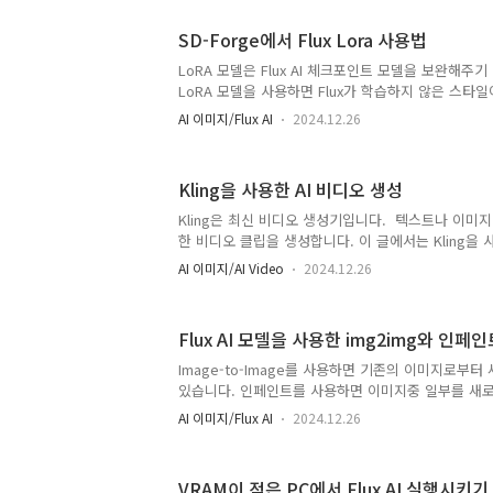
프레임 수는 25인 HD 급 비디오입니다.현재Hailou 은
료로 시험해 볼 수 있습니다. MiniMax는 최근 알리
SD-Forge에서 Flux Lora 사용법
러에 달하는 투자를 받았으며, AI 비디오 시장에서 
생각됩니다.참고로 MiniMax의 공식 트레일러를 보
LoRA 모델은 Flux AI 체크포인트 모델을 보완해주
이 유지되고 사실적인 영화급 비디..
LoRA 모델을 사용하면 Flux가 학습하지 않은 스타
미지를 생성할 수 있습니다.이 글에서는 SD-Forge (Stabl
AI 이미지/Flux AI
2024.12.26
웹UI에서 Flux를 LoRA와 함께 사용하는 법을 설명
LoRA 모델을 사용해 여러 이미지간에 비슷한 얼굴
습니다.소프트웨어Flux AI 용 LoRA 모델 사용법
Kling을 사용한 AI 비디오 생성
얼굴을 일관성 있게 유지하기소프트웨어Flux AI와 L
방법은 SD Forge 웹UI를 사용하는 것입니다. SD-For
Kling은 최신 비디오 생성기입니다. 텍스트나 이미
지원합니다.Forge..
한 비디오 클립을 생성합니다. 이 글에서는 Kling을
를 생성하는 방법을 알아보겠습니다.A Persian cat wea
AI 이미지/AI Video
2024.12.26
walking on a desert with pyramids in background
img2vidKling 이란?Kling 사용법Kling 사용시 팁Kl
Kling은 Kuaishou AI 팀이 개발한 AI 모델입니다
Flux AI 모델을 사용한 img2img와 인페인
이션을 일으켰죠. 심지어는 OpenAI의 비디오 생성 인
항마라고도 알려져 있습니다.Kling 사용법Kling은 웹
Image-to-Image를 사용하면 기존의 이미지로부
있습니다. 인페인트를 사용하면 이미지중 일부를 새로 생
AI 모델은 img2img와 인페인트 모두 지원합니다. 이 글
AI 이미지/Flux AI
2024.12.26
여 img2img 및 인페인트를 적용하는 방법에 대한 글
모델을 사용한 Image-to-ImageFlux-AI 모델
에서는 AUTOMATIC1111로부터 파생된 SD-Forge를
VRAM이 적은 PC에서 Flux AI 실행시키기