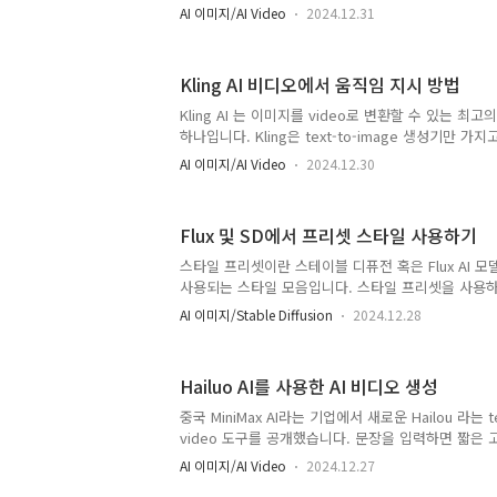
adapter - 일관된 캐릭터 생성다중 콘트롤넷 - 프
AI 이미지/AI Video
2024.12.31
AnimateDiff - 프레임간의 일광성LCM LoRA -
같습니다.소프트웨어워크플로 따라하기비디오 변경 
스테이블 디퓨전용 GUI중에서도 빠르면서도 유연하여
Kling AI 비디오에서 움직임 지시 방법
대하고 있는 ComfyUI를 사용합니다. ComfyUI가
용방법 및 초보가이드를 확인하시기 바랍니다.워크플
Kling AI 는 이미지를 video로 변환할 수 있는 최
ComfyUI 워크플로 불러오기아래의 파일을 다운로드 
하나입니다. Kling은 text-to-image 생성기만 가
Drag&Drop..
고품질 이미지를 생성할 수 있는 Flux AI 모델과 궁
AI 이미지/AI Video
2024.12.30
우 이미지로 부터 비디오를 생성할 때, 텍스트 프롬프
그 다음에는 생각한 대로 이미지가 만들어지길 기도하
지만 Kling 을 사용할 때 아래와 같이 움직임을 정
Flux 및 SD에서 프리셋 스타일 사용하기
합니다.미리 준비할 사항Kling 에서 움직임을 지시
글에서는 Flux AI 모델을 사용해 이미지를 생성한 후, K
스타일 프리셋이란 스테이블 디퓨전 혹은 Flux AI 모
를 생성합니다.Flux AI 모델은 Co..
사용되는 스타일 모음입니다. 스타일 프리셋을 사용
게 바꿀 수 있습니다.예를 들어, JuggernautXL_ve
AI 이미지/Stable Diffusion
2024.12.28
래와 같은 프롬프트로 생성하는 이미지에 여러가지 
다. 프롬프트: a man in silver suit on streetbase
clayanime이 글에서는 SD Forge 웹UI, AUTOMATIC
Hailuo AI를 사용한 AI 비디오 생성
웹UI에서 스타일 프리셋을 사용하는 방법을 설명합니
이라면 기본적인 이론을 참고하시기 바랍니다.스타일
중국 MiniMax AI라는 기업에서 새로운 Hailou 라는 text
Forge에서 스타일 프리셋 사용방법A..
video 도구를 공개했습니다. 문장을 입력하면 짧은
는 도구입니다. 현재 6초짜리 비디오를 제공하지만, 
AI 이미지/AI Video
2024.12.27
제공할 예정이라고 합니다. 생성되는 비디오는 해상도가 