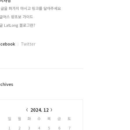
지사항
 글을 퍼가지 마시고 링크를 달아주세요
글어스 왕초보 가이드
글 LatLong 블로그란?
acebook
Twitter
rchives
alendar
2024. 12
일
월
화
수
목
금
토
1
2
3
4
5
6
7