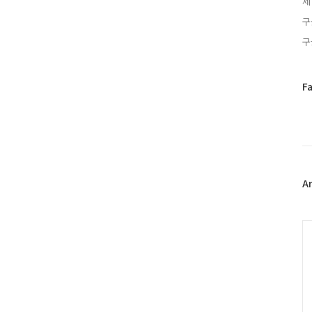
제
구
구
페
F
이
스
북
트
위
터
플
A
러
그
인
C