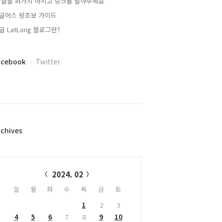
 글을 퍼가지 마시고 링크를 달아주세요
글어스 왕초보 가이드
글 LatLong 블로그란?
acebook
Twitter
rchives
alendar
2024. 02
일
월
화
수
목
금
토
1
2
3
4
5
6
7
8
9
10