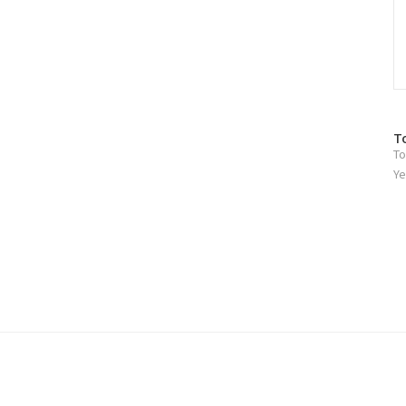
방
T
To
문
자
Ye
수