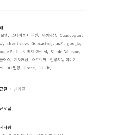
ag
D모델,
스테이블 디퓨전,
위성영상,
Quadcopter,
글,
street view,
Geocaching,
드론,
google,
ogle Earth,
이미지 생성 AI,
Stable Diffusion,
글어스,
지오캐싱,
스트릿뷰,
인공지능 이미지,
PS,
3D 빌딩,
Drone,
3D City,
근글
인기글
근댓글
지사항