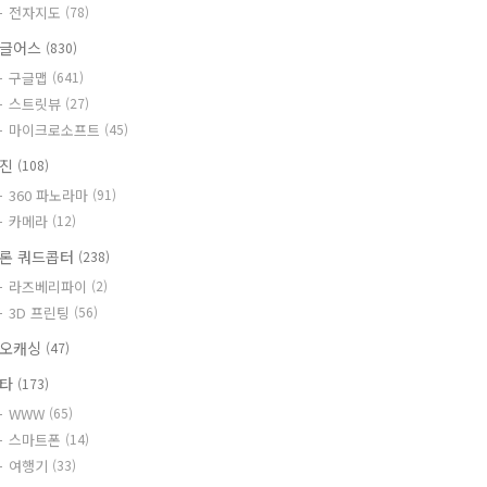
전자지도
(78)
글어스
(830)
구글맵
(641)
스트릿뷰
(27)
마이크로소프트
(45)
사진
(108)
360 파노라마
(91)
카메라
(12)
론 쿼드콥터
(238)
라즈베리파이
(2)
3D 프린팅
(56)
오캐싱
(47)
기타
(173)
WWW
(65)
스마트폰
(14)
여행기
(33)