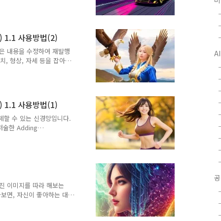
미
ntion) 최적화 토큰 병합
nce) 최소 시그마(minimum
어 교차인지 최적화 옵션 메
 guidance minimum
t) 1.1 사용방법(2)
소프트웨어 이 글에서는
1111을 사용합니다..
여 많은 내용을 수정하여 재발행
A
배치, 형상, 자세 등을 잡아내
usion 모델의 일부입니다.
좀더 자세한 정보를 알아보겠습
델 요약 ControlNet 모
nny 모델 Depth 모델
t) 1.1 사용방법(1)
t MLSD Normal Map
복제할 수 있는 신경망입니다.
술한 Adding
sion Models를 참고하시기 바랍
시겠지만, 생성되는 이미지
. 자세 뿐만 아니라 배경
 해결 방법은 그저 이미지
 사용하면 이런 문제를 어느
공
 파사체를 어디에 둘지, 어떤
진 이미지를 따라 해보는
보면, 자신이 좋아하는 대
니다. 우리집 멍뭉이, 내가
 표현하는 거죠. 이렇게 어