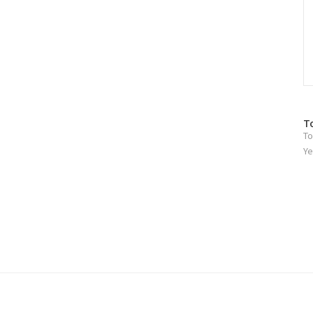
방
T
To
문
자
Ye
수