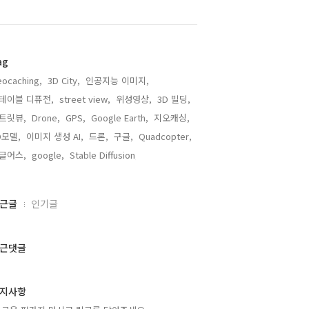
ag
ocaching,
3D City,
인공지능 이미지,
테이블 디퓨전,
street view,
위성영상,
3D 빌딩,
트릿뷰,
Drone,
GPS,
Google Earth,
지오캐싱,
D모델,
이미지 생성 AI,
드론,
구글,
Quadcopter,
글어스,
google,
Stable Diffusion,
근글
인기글
근댓글
지사항