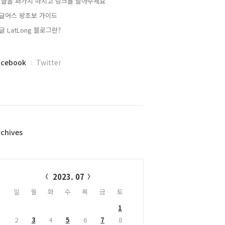
 글을 퍼가지 마시고 링크를 달아주세요
글어스 왕초보 가이드
글 LatLong 블로그란?
acebook
Twitter
rchives
alendar
2023. 07
일
월
화
수
목
금
토
1
2
3
4
5
6
7
8