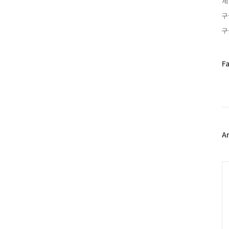
제
구
구
페
F
이
스
북
트
위
터
플
A
러
그
인
C