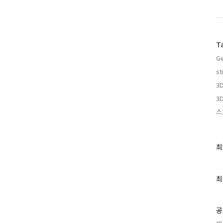
T
Ge
st
3
3D
스
최
최
근
글
과
최
인
기
글
공