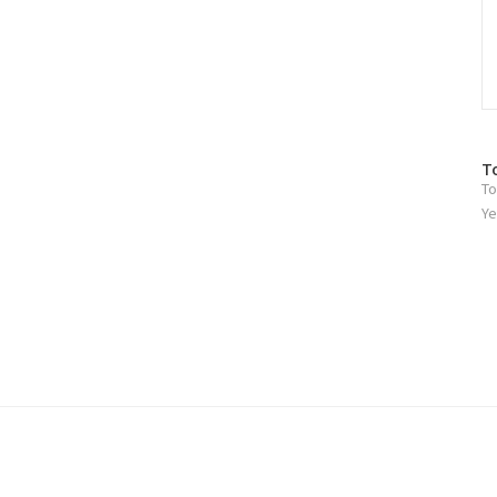
방
T
To
문
자
Ye
수