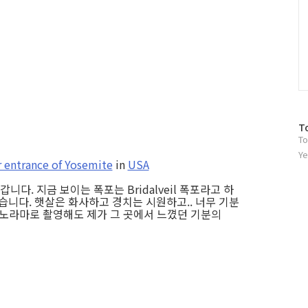
방
T
To
문
자
Ye
r entrance of Yosemite
in
USA
수
. 지금 보이는 폭포는 Bridalveil 폭포라고 하
습니다. 햇살은 화사하고 경치는 시원하고.. 너무 기분
0 파노라마로 촬영해도 제가 그 곳에서 느꼈던 기분의