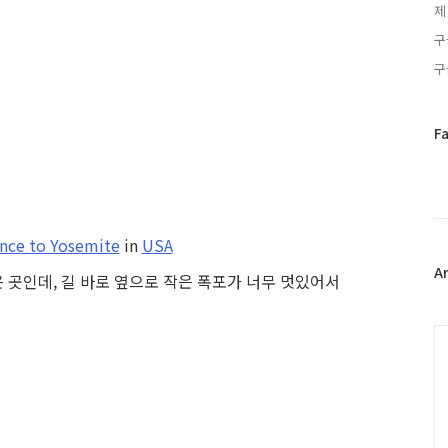
제
구
구
페
F
이
스
북
트
위
nce to Yosemite
in
USA
터
플
A
 곳인데, 길 바로 옆으로 작은 폭포가 너무 멋있어서
러
그
인
C