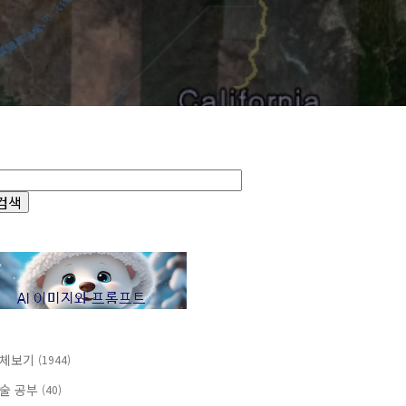
체보기
(1944)
술 공부
(40)