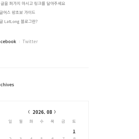
 글을 퍼가지 마시고 링크를 달아주세요
글어스 왕초보 가이드
글 LatLong 블로그란?
acebook
Twitter
rchives
alendar
2026. 08
일
월
화
수
목
금
토
1
2
3
4
5
6
7
8