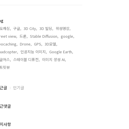
ag
오캐싱,
구글,
3D City,
3D 빌딩,
위성영상,
reet view,
드론,
Stable Diffusion,
google,
ocaching,
Drone,
GPS,
3D모델,
adcopter,
인공지능 이미지,
Google Earth,
글어스,
스테이블 디퓨전,
이미지 생성 AI,
트릿뷰,
근글
인기글
근댓글
지사항