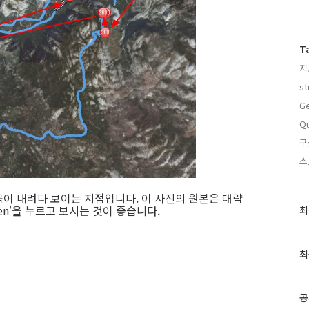
T
지
st
Ge
Qu
구
스
계곡이 내려다 보이는 지점입니다. 이 사진의 원본은 대략
최
creen'을 누르고 보시는 것이 좋습니다.
최
근
글
과
최
인
기
글
공