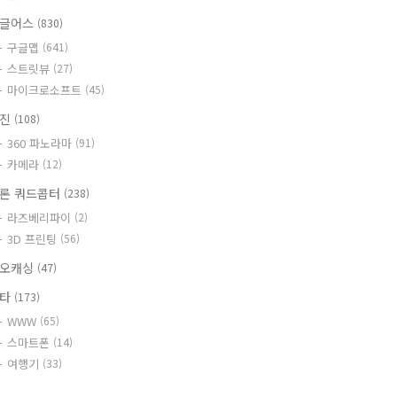
글어스
(830)
구글맵
(641)
스트릿뷰
(27)
마이크로소프트
(45)
사진
(108)
360 파노라마
(91)
카메라
(12)
론 쿼드콥터
(238)
라즈베리파이
(2)
3D 프린팅
(56)
오캐싱
(47)
기타
(173)
WWW
(65)
스마트폰
(14)
여행기
(33)