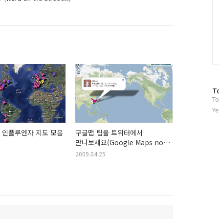
방
T
To
문
자
Ye
수
지 인플루엔자 지도 모음
구글맵 팀을 트위터에서
만나보세요(Google Maps now
on Twitter!)
2009.04.25