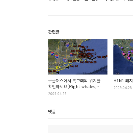
관련글
구글어스에서 흑고래의 위치를
H1N1 돼
확인하세요(Right whales,
2009.04.28
right there)
2009.04.29
댓글