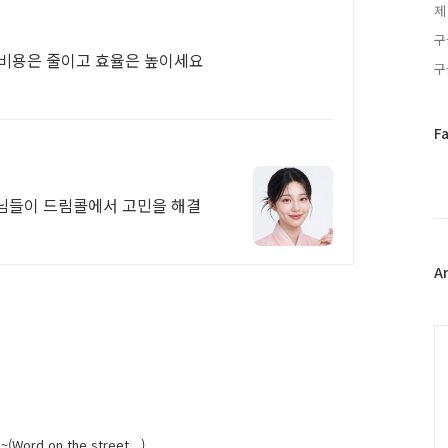
제
구
 비용은 줄이고 효율은 높이세요
구
페
F
이
스
북
생님들이 드림콜에서 고민을 해결
트
위
터
플
A
러
그
인
C
 on the street...)