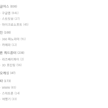
글어스
(830)
구글맵
(641)
스트릿뷰
(27)
마이크로소프트
(45)
사진
(108)
360 파노라마
(91)
카메라
(12)
론 쿼드콥터
(238)
라즈베리파이
(2)
3D 프린팅
(56)
오캐싱
(47)
기타
(173)
WWW
(65)
스마트폰
(14)
여행기
(33)