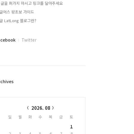
 글을 퍼가지 마시고 링크를 달아주세요
글어스 왕초보 가이드
글 LatLong 블로그란?
acebook
Twitter
rchives
alendar
2026. 08
일
월
화
수
목
금
토
1
2
3
4
5
6
7
8