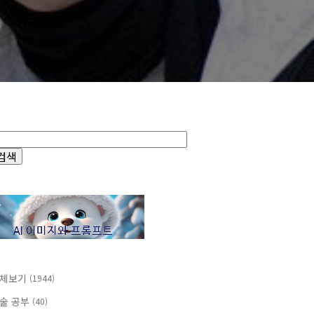
체보기
(1944)
술 공부
(40)