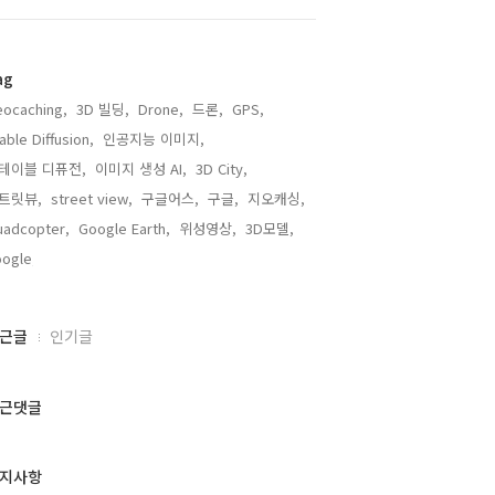
ag
ocaching,
3D 빌딩,
Drone,
드론,
GPS,
able Diffusion,
인공지능 이미지,
테이블 디퓨전,
이미지 생성 AI,
3D City,
트릿뷰,
street view,
구글어스,
구글,
지오캐싱,
adcopter,
Google Earth,
위성영상,
3D모델,
ogle,
근글
인기글
근댓글
지사항