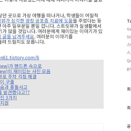
살던 곳으로 가상 여행을 떠나거나, 학생들이 어릴적
뷰가 심각한 광장 공포증 치료에 도움
을 주었다는 등
T
 아주 일부분일 뿐일 겁니다. 스트릿뷰가 실생활에서
Ge
기가 많을 것입니다. 여러분에게 재미있는 이야기가 있
 글을 남겨주세요
. 여러분의 이야기를
St
올려 드릴지도 모릅니다.
스
스
61.tistory.com/6
Qu
 View)가 핸드폰 속으로
go
tView)의 재미있는 사진 모음
트릿뷰로 주차 걱정 해결
린이 구출
 사슴과 충돌사고
최
최
스를 발견했다고??
근
사진 3가지
글
 지원
과
최
인
기
글
공